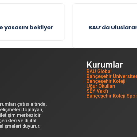
 yasasını bekliyor
BAU’da Uluslarar
Kurumlar
BAU Global
Bahçeşehir Üniversite
Bahçeşehir Koleji
Uğur Okulları
SEY Vakfı
Bahçeşehir Koleji Spo
mları çatısı altında,
elişmeleri toplayan,
letişim merkezidir.
erikleri ve dijital
elişmeleri duyurur.