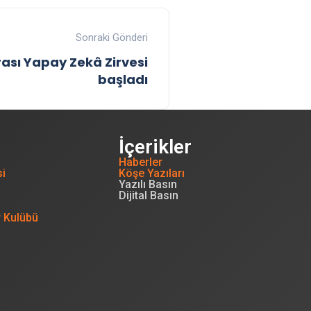
Sonraki Gönderi
ası Yapay Zekâ Zirvesi
başladı
İçerikler
Haberler
si
Köşe Yazıları
Yazılı Basın
Dijital Basın
r Kulübü