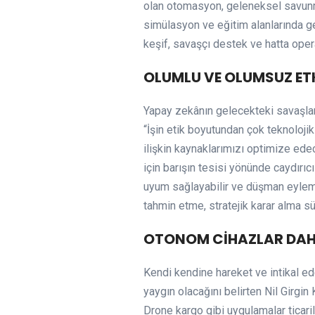
olan otomasyon, geleneksel savunma
simülasyon ve eğitim alanlarında g
keşif, savaşçı destek ve hatta oper
OLUMLU VE OLUMSUZ ET
Yapay zekânın gelecekteki savaşların
“İşin etik boyutundan çok teknoloji
ilişkin kaynaklarımızı optimize ed
için barışın tesisi yönünde caydırıc
uyum sağlayabilir ve düşman eylemle
tahmin etme, stratejik karar alma s
OTONOM CİHAZLAR DAH
Kendi kendine hareket ve intikal ed
yaygın olacağını belirten Nil Girgin
Drone kargo gibi uygulamalar ticari