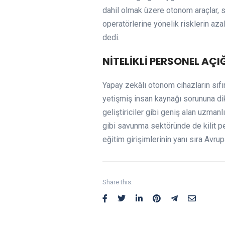
dahil olmak üzere otonom araçlar, 
operatörlerine yönelik risklerin az
dedi.
NİTELİKLİ PERSONEL AÇI
Yapay zekâlı otonom cihazların sıfır
yetişmiş insan kaynağı sorununa dik
geliştiriciler gibi geniş alan uzman
gibi savunma sektöründe de kilit pe
eğitim girişimlerinin yanı sıra Avru
Share this: