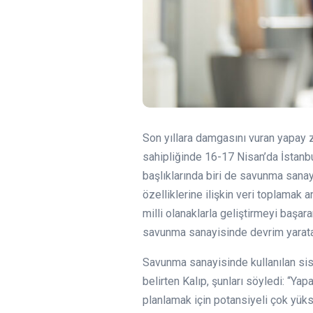
Son yıllara damgasını vuran yapay z
sahipliğinde 16-17 Nisan’da İstanb
başlıklarında biri de savunma sanay
özelliklerine ilişkin veri toplamak 
milli olanaklarla geliştirmeyi baş
savunma sanayisinde devrim yarata
Savunma sanayisinde kullanılan si
belirten Kalıp, şunları söyledi: “Y
planlamak için potansiyeli çok yükse