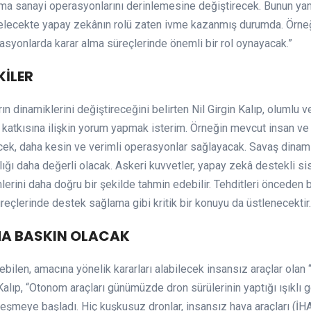
 sanayi operasyonlarını derinlemesine değiştirecek. Bunun yanı sı
elecekte yapay zekânın rolü zaten ivme kazanmış durumda. Örneğin 
asyonlarda karar alma süreçlerinde önemli bir rol oynayacak.”
KİLER
 dinamiklerini değiştireceğini belirten Nil Girgin Kalıp, olumlu ve
k katkısına ilişkin yorum yapmak isterim. Örneğin mevcut insan v
ecek, daha kesin ve verimli operasyonlar sağlayacak. Savaş dinami
ılığı daha değerli olacak. Askeri kuvvetler, yapay zekâ destekli s
rini daha doğru bir şekilde tahmin edebilir. Tehditleri önceden b
üreçlerinde destek sağlama gibi kritik bir konuyu da üstlenecektir
A BASKIN OLACAK
ebilen, amacına yönelik kararları alabilecek insansız araçlar olan
 Kalıp, “Otonom araçları günümüzde dron sürülerinin yaptığı ışıklı
leşmeye başladı. Hiç kuşkusuz dronlar, insansız hava araçları (İHA