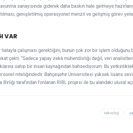
savunma sanayisinde giderek daha baskın hale gelmeye hazırlanıyo
altılması, genişletilmiş operasyonel menzil ve gelişmiş görev yete
ĞI VAR
 hatayla çalışması gerektiğini, bunun çok zor bir işlem olduğunu b
kat çekti: “Sadece yapay zekâ mühendisliği değil, veri analistleri
lıklarına sahip bir insan kaynağından bahsediyorum. Bu yetkinliktek
rsonel niteliğindedir. Bahçeşehir Üniversitesi yüksek lisans sev
pa Birliği tarafından fonlanan RIBL projesi ile bu alandaki ulusal a
teknoloji
y