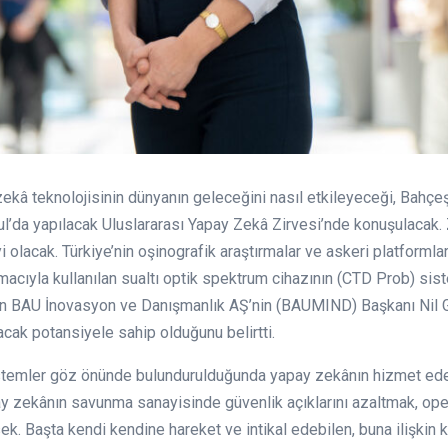
ekâ teknolojisinin dünyanın geleceğini nasıl etkileyeceği, Bahçeş
ul’da yapılacak Uluslararası Yapay Zekâ Zirvesi’nde konuşulacak.
i olacak. Türkiye’nin oşinografik araştırmalar ve askeri platforml
amacıyla kullanılan sualtı optik spektrum cihazının (CTD Prob) sist
aran BAU İnovasyon ve Danışmanlık AŞ’nin (BAUMIND) Başkanı Nil G
cak potansiyele sahip olduğunu belirtti.
stemler göz önünde bulundurulduğunda yapay zekânın hizmet edece
apay zekânın savunma sanayisinde güvenlik açıklarını azaltmak, o
k. Başta kendi kendine hareket ve intikal edebilen, buna ilişkin ka