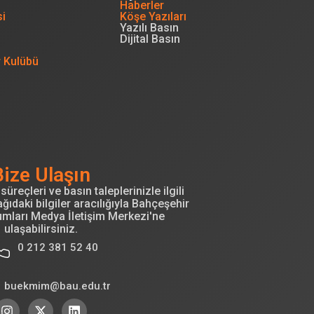
Haberler
si
Köşe Yazıları
Yazılı Basın
Dijital Basın
r Kulübü
Bize Ulaşın
süreçleri ve basın taleplerinizle ilgili
ğıdaki bilgiler aracılığıyla Bahçeşehir
umları Medya İletişim Merkezi'ne
ulaşabilirsiniz.
0 212 381 52 40
buekmim@bau.edu.tr