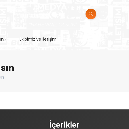
sın
Ekibimiz ve İletişim
asın
sın
İçerikler