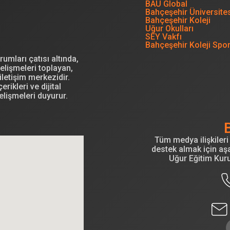
BAU Global
Bahçeşehir Üniversite
Bahçeşehir Koleji
Uğur Okulları
SEY Vakfı
Bahçeşehir Koleji Spo
mları çatısı altında,
elişmeleri toplayan,
letişim merkezidir.
erikleri ve dijital
elişmeleri duyurur.
Tüm medya ilişkileri 
destek almak için aşa
Uğur Eğitim Kur