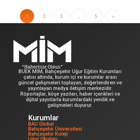
1
2
3
…
5
»
BUEK MİM, Bahçeşehir Uğur Eğitim Kurumları
çatısı altında, kurum içi ve kurumlar arası
güncel gelişmeleri toplayan, değerlendiren ve
yayınlayan medya iletişim merkezidir.
Röportajlar, köşe yazıları, haber içerikleri ve
dijital yayınlarla kurumlardaki yenilik ve
gelişmeleri duyurur.
Kurumlar
BAU Global
Bahçeşehir Üniversitesi
Bahçeşehir Koleji
Uğur Okulları