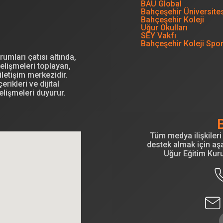
BAU Global
Bahçeşehir Üniversite
Bahçeşehir Koleji
Uğur Okulları
SEY Vakfı
Bahçeşehir Koleji Spo
mları çatısı altında,
elişmeleri toplayan,
letişim merkezidir.
erikleri ve dijital
elişmeleri duyurur.
Tüm medya ilişkileri 
destek almak için aşa
Uğur Eğitim Kur