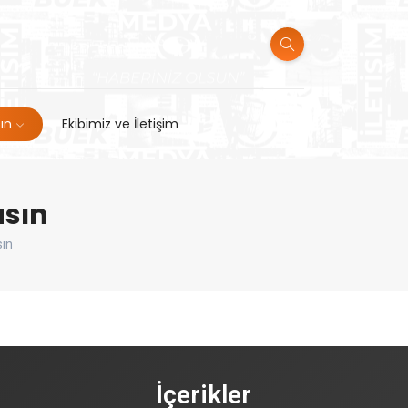
sın
Ekibimiz ve İletişim
asın
sın
İçerikler