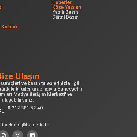
Haberler
si
Köşe Yazıları
Yazılı Basın
Dijital Basın
r Kulübü
Bize Ulaşın
süreçleri ve basın taleplerinizle ilgili
ğıdaki bilgiler aracılığıyla Bahçeşehir
umları Medya İletişim Merkezi'ne
ulaşabilirsiniz.
0 212 381 52 40
buekmim@bau.edu.tr