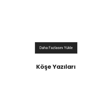
kuran ve bu hedefe ulaşmak için üstün başarısıyla
dikkat çeken Bilge Atağ, yaşadığı trajediye rağmen
çalışmaktan hiç vazgeçmedi....
25 Haziran 2024
Daha Fazlasını Yükle
Köşe Yazıları