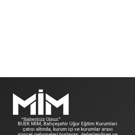
İYİLİĞİ SİSTEMLEŞTİRMELİYİZ!
Bugün artık bireysel çabaların ötesine geçmek
zorundayız. Gerçek etki, sürdürülebilir sistemler
kurduğunuzda başlar. İyilik de bundan bağımsız değil.
İyiliği tesadüflere bırakamayız; onu tasarlamak,
yapılandırmak ve...
27 Mart 2026
BUEK MİM, Bahçeşehir Uğur Eğitim Kurumları
çatısı altında, kurum içi ve kurumlar arası
güncel gelişmeleri toplayan, değerlendiren ve