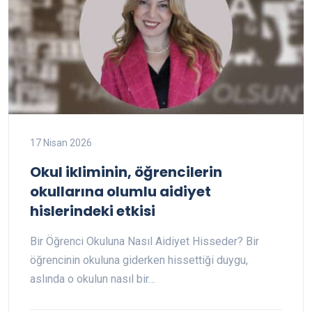
17 Nisan 2026
Okul ikliminin, öğrencilerin
okullarına olumlu aidiyet
hislerindeki etkisi
Bir Öğrenci Okuluna Nasıl Aidiyet Hisseder? Bir
öğrencinin okuluna giderken hissettiği duygu,
aslında o okulun nasıl bir…