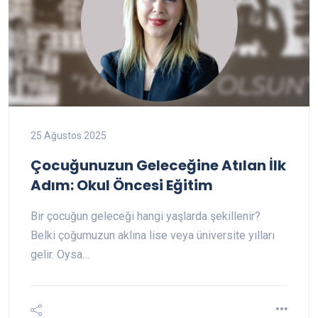
25 Ağustos 2025
Çocuğunuzun Geleceğine Atılan İlk
Adım: Okul Öncesi Eğitim
Bir çocuğun geleceği hangi yaşlarda şekillenir?
Belki çoğumuzun aklına lise veya üniversite yılları
gelir. Oysa…