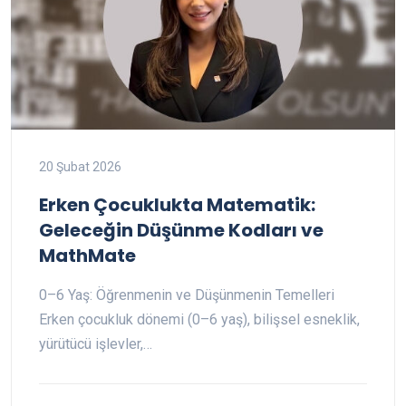
20 Şubat 2026
Erken Çocuklukta Matematik:
Geleceğin Düşünme Kodları ve
MathMate
0–6 Yaş: Öğrenmenin ve Düşünmenin Temelleri
Erken çocukluk dönemi (0–6 yaş), bilişsel esneklik,
yürütücü işlevler,…