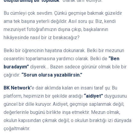
oluşturulmuş bir topluluk”
olarak tarif ediliyor.
Bu cümleyi çok sevdim. Çünkü geçmişe bakmak güzeldir
ama tek başına yeterli değildir. Asıl soru şu: Biz, kendi
mezuniyet fotoğrafımızın dışına çıkıp, başkalarının
hikâyesinde nasıl bir iz bırakacağız?
Belki bir öğrencinin hayatına dokunarak. Belki bir mezunun
cesaretini toparlamasına yardımcı olarak. Belki de
“Ben
buradayım”
diyerek… Bazen sadece görünür olmak bile bir
çağrıdır:
“Sorun olursa yazabilirsin.”
BK Network’
e dair aklımda kalan en insani taraf şu: Bu
platform, hepimizin bir şekilde aradığı
“aidiyet”
duygusunu
güncel bir dille kuruyor. Aidiyet, geçmişe saplanmak değil;
değerlerinle bugünü birlikte inşa etmektir. Mezun olmak,
okulun kapısından çıkmak değil; o okulun bıraktığı izi dünyada
çoğaltmaktır.