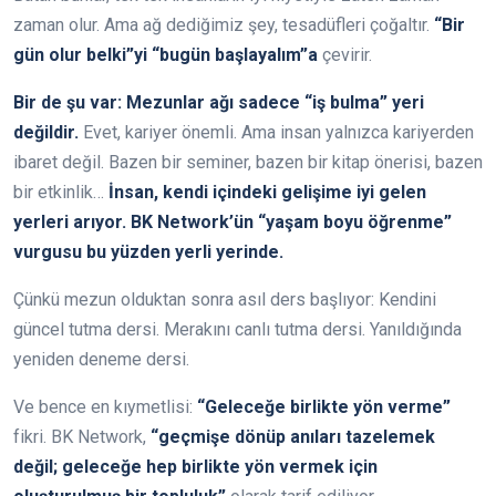
zaman olur. Ama ağ dediğimiz şey, tesadüfleri çoğaltır.
“Bir
gün olur belki”yi “bugün başlayalım”a
çevirir.
Bir de şu var: Mezunlar ağı sadece “iş bulma” yeri
değildir.
Evet, kariyer önemli. Ama insan yalnızca kariyerden
ibaret değil. Bazen bir seminer, bazen bir kitap önerisi, bazen
bir etkinlik…
İnsan, kendi içindeki gelişime iyi gelen
yerleri arıyor. BK Network’ün “yaşam boyu öğrenme”
vurgusu bu yüzden yerli yerinde.
Çünkü mezun olduktan sonra asıl ders başlıyor: Kendini
güncel tutma dersi. Merakını canlı tutma dersi. Yanıldığında
yeniden deneme dersi.
Ve bence en kıymetlisi:
“Geleceğe birlikte yön verme”
fikri. BK Network,
“geçmişe dönüp anıları tazelemek
değil; geleceğe hep birlikte yön vermek için