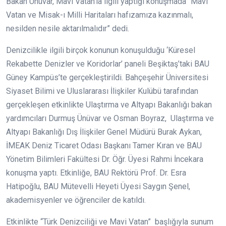
Bakan Ünüvar, Mavi Vatan’la ilgili yaptığı konuşmada “Mavi
Vatan ve Misak-ı Milli Haritaları hafızamıza kazınmalı,
nesilden nesile aktarılmalıdır” dedi.
Denizcilikle ilgili birçok konunun konuşulduğu ‘Küresel
Rekabette Denizler ve Koridorlar’ paneli Beşiktaş’taki BAU
Güney Kampüs’te gerçekleştirildi. Bahçeşehir Üniversitesi
Siyaset Bilimi ve Uluslararası İlişkiler Kulübü tarafından
gerçekleşen etkinlikte Ulaştırma ve Altyapı Bakanlığı bakan
yardımcıları Durmuş Ünüvar ve Osman Boyraz, Ulaştırma ve
Altyapı Bakanlığı Dış İlişkiler Genel Müdürü Burak Aykan,
İMEAK Deniz Ticaret Odası Başkanı Tamer Kıran ve BAU
Yönetim Bilimleri Fakültesi Dr. Öğr. Üyesi Rahmi İncekara
konuşma yaptı. Etkinliğe, BAU Rektörü Prof. Dr. Esra
Hatipoğlu, BAU Mütevelli Heyeti Üyesi Saygın Şenel,
akademisyenler ve öğrenciler de katıldı.
Etkinlikte “Türk Denizciliği ve Mavi Vatan” başlığıyla sunum