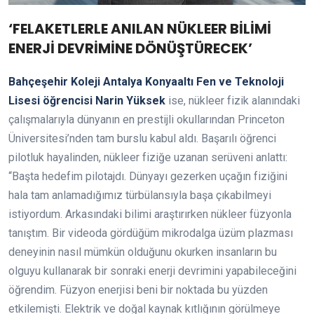
‘FELAKETLERLE ANILAN NÜKLEER BİLİMİ
ENERJİ DEVRİMİNE DÖNÜŞTÜRECEK’
Bahçeşehir Koleji Antalya Konyaaltı Fen ve Teknoloji
Lisesi öğrencisi Narin Yüksek
ise, nükleer fizik alanındaki
çalışmalarıyla dünyanın en prestijli okullarından Princeton
Üniversitesi’nden tam burslu kabul aldı. Başarılı öğrenci
pilotluk hayalinden, nükleer fiziğe uzanan serüveni anlattı:
“Başta hedefim pilotajdı. Dünyayı gezerken uçağın fiziğini
hala tam anlamadığımız türbülansıyla başa çıkabilmeyi
istiyordum. Arkasındaki bilimi araştırırken nükleer füzyonla
tanıştım. Bir videoda gördüğüm mikrodalga üzüm plazması
deneyinin nasıl mümkün olduğunu okurken insanların bu
olguyu kullanarak bir sonraki enerji devrimini yapabileceğini
öğrendim. Füzyon enerjisi beni bir noktada bu yüzden
etkilemişti. Elektrik ve doğal kaynak kıtlığının görülmeye