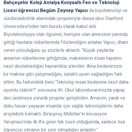
Bahçeşehir Koleji Antalya Konyaaltı Fen ve Teknoloji
Lisesi öğrencisi Begüm Zeynep Yapıcı
da biyoteknoloji ve
sürdürülebilirlik alanındaki projeleriyle dünya devi Stanford
Üniversitesi’nden tam burslu olarak kabul aldı.
Biyoteknolojiye olan ilgisinin, hemşire olan annesinin yanında
gittiği hastane nöbetlerinde filizlendiğini anlatan Yapıcı, ilham
veren yolculuğunu şu sözlerle aktardı: “Küçük yaşlarda
annemin nöbetlerine gittiğimde, makinelerin insan hayatını
nasıl desteklediğini hayranlıkla izlerdim. Ama bedenimizin
bir makine gibi çalışmadığını, sürekli uyum sağladığını fark
ettim. Bu farkındalık beni ‘Teknoloji insan bedenine nasıl daha
uyumlu olabilir?’ sorusuna itti. Okul laboratuvarımızda yapay
deri üretmeye yönelik projeler geliştirdim. Amacım, yanık ve
doku hasarı yaşayan insanlar için sağlık teknolojilerini daha
erişilebilir kılmaktı. Birleşmiş Milletler’in İnovasyon
Yarışması’nda ilk 8’e giren tek liseli olduğumda, sadece lise
öğrencisi olmanın bir sınır olmadığını anladım.”