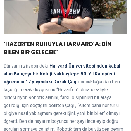
‘HAZERFEN RUHUYLA HARVARD’A: BİN
BİLEN BİR GELECEK’
Dünyanın zirvesindeki
Harvard Üniversitesi’nden kabul
alan Bahçeşehir Koleji Nakkaştepe 50. Yıl Kampüsü
öğrencisi 17 yaşındaki Doruk Çağlı
, çocukluğundan beri
taşıdığı merak duygusunu “Hezarfen” olma idealiyle
birleştiriyor. Robotik alanını, farklı disiplinleri bir araya
getirdiği için seçtiğini belirten Çağlı, “Ailem bana her türlü
bilgiye nasıl yaklaşmam gerektiğini, yani ‘bin bilen’ olmayı
öğretti. Ben de hayatım boyunca her şeyi inceleyip doğru
soruları sormaya çalıştım. Robotik tam da bu yüzden benim