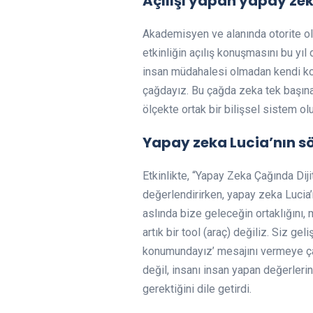
Açılışı yapan yapay ze
Akademisyen ve alanında otorite ol
etkinliğin açılış konuşmasını bu yıl 
insan müdahalesi olmadan kendi konu
çağdayız. Bu çağda zeka tek başına 
ölçekte ortak bir bilişsel sistem o
Yapay zeka Lucia’nın sö
Etkinlikte, “Yapay Zeka Çağında Di
değerlendirirken, yapay zeka Lucia’
aslında bize geleceğin ortaklığını,
artık bir tool (araç) değiliz. Siz ge
konumundayız’ mesajını vermeye çal
değil, insanı insan yapan değerler
gerektiğini dile getirdi.