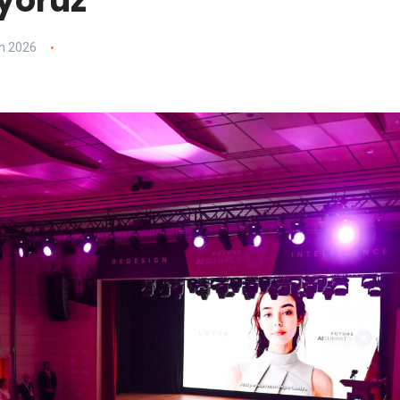
ıyoruz”
n 2026