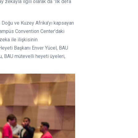
y zekayla ilgili olarak da “İlk defa
rta Doğu ve Kuzey Afrika’yı kapsayan
Kampüs Convention Center’daki
ka ile ilişkisinin
 Heyeti Başkanı Enver Yücel, BAU
, BAU mütevelli heyeti üyeleri,