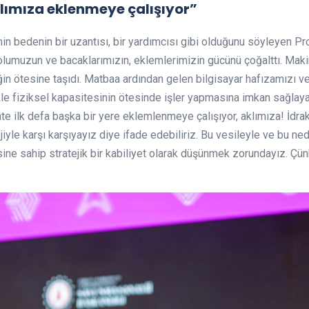
aklımıza eklenmeye çalışıyor”
jinin bedenin bir uzantısı, bir yardımcısı gibi olduğunu söyleyen P
 kolumuzun ve bacaklarımızın, eklemlerimizin gücünü çoğalttı. Ma
in ötesine taşıdı. Matbaa ardından gelen bilgisayar hafızamızı v
ikle fiziksel kapasitesinin ötesinde işler yapmasına imkan sağlaya
ihte ilk defa başka bir yere eklemlenmeye çalışıyor, aklımıza! İdr
jiyle karşı karşıyayız diye ifade edebiliriz. Bu vesileyle ve bu 
ine sahip stratejik bir kabiliyet olarak düşünmek zorundayız. Çün