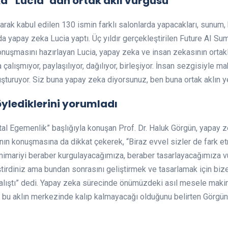
ka “Lucia”dan ortak akıl vurgusu
arak kabul edilen 130 ismin farklı salonlarda yapacakları, sunu
da yapay zeka Lucia yaptı. Üç yıldır gerçekleştirilen Future AI Summ
şmasını hazırlayan Lucia, yapay zeka ve insan zekasının ortaklığ
çalışmıyor, paylaşılıyor, dağılıyor, birleşiyor. İnsan sezgisiyle 
luşturuyor. Siz buna yapay zeka diyorsunuz, ben buna ortak aklın 
ylediklerini yorumladı
jital Egemenlik” başlığıyla konuşan Prof. Dr. Haluk Görgün, yapay
nın konuşmasına da dikkat çekerek, “Biraz evvel sizler de fark et
 mimariyi beraber kurgulayacağımıza, beraber tasarlayacağımıza v
liştirdiniz ama bundan sonrasını geliştirmek ve tasarlamak için bize 
ıştı” dedi. Yapay zeka sürecinde önümüzdeki asıl mesele makine
in bu aklın merkezinde kalıp kalmayacağı olduğunu belirten Görgü