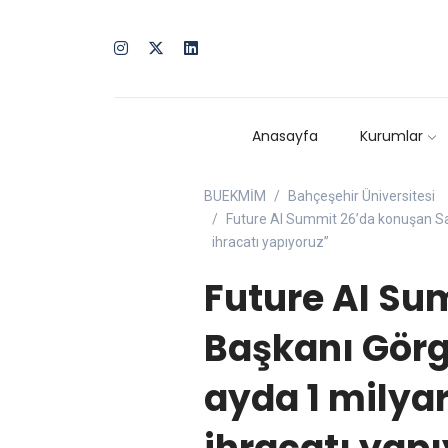
Anasayfa
Kurumlar
BUEKMİM
Bahçeşehir Üniversitesi
Future AI Summit 26’da konuşan Sav
ihracatı yapıyoruz”
Future AI S
Başkanı Görg
ayda 1 milya