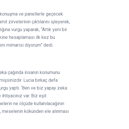
m, konuşma ve panellerle geçecek
it zirvelerinin çıktılarını işleyerek,
ına vurgu yaparak, “Artık yeni bir
makine hesaplaması ilk kez bu
yeni mimarisi diyorum” dedi.
 zeka çağında insanın konumunu
mişsinizdir. Lucia birkaç defa
urgu yaptı. ‘Ben ve biz yapay zeka
ihtiyacınız var. Biz eşit
lerin ne ölçüde kullanılacağının
n, meselenin kökünden ele alınması