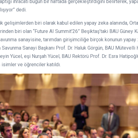
tığı ihracatı bugün bir haftada gerçekleştirdiğini belirterek, yapa
ışıyor” dedi.
ojik gelişimlerden biri olarak kabul edilen yapay zeka alanında, O
rinden biri olan “Future AI Summit’26” Beşiktaş’taki BAU Güney 
 savunma sanayisine, tarımdan girişimciliğe birçok konunun yapay ze
ına Savunma Sanayi Başkanı Prof. Dr. Haluk Görgün, BAU Mütevelli
yin Yücel, eşi Nurşah Yücel, BAU Rektörü Prof. Dr. Esra Hatipoğlu
isimler ve öğrenciler katıldı.