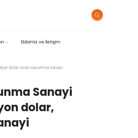
sın
Ekibimiz ve İletişim
lyar dolar civarı savunma sanayi
vunma Sanayi
yon dolar,
anayi