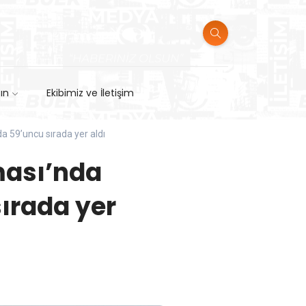
sın
Ekibimiz ve İletişim
da 59’uncu sırada yer aldı
ması’nda
sırada yer