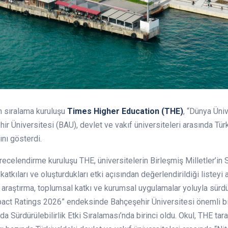
m sıralama kuruluşu
Times Higher Education (THE)
, “Dünya Üniv
hir Üniversitesi (BAU), devlet ve vakıf üniversiteleri arasında Tür
ını gösterdi.
elendirme kuruluşu THE, üniversitelerin Birleşmiş Milletler’in S
atkıları ve oluşturdukları etki açısından değerlendirildiği listeyi
, araştırma, toplumsal katkı ve kurumsal uygulamalar yoluyla sürdü
pact Ratings 2026” endeksinde Bahçeşehir Üniversitesi önemli bir
nda Sürdürülebilirlik Etki Sıralaması’nda birinci oldu. Okul, THE t