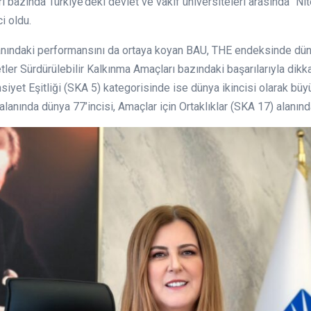
bazında Türkiye’deki devlet ve vakıf üniversiteleri arasında “Nitel
ci oldu.
alanındaki performansını da ortaya koyan BAU, THE endeksinde dü
etler Sürdürülebilir Kalkınma Amaçları bazındaki başarılarıyla dikka
siyet Eşitliği (SKA 5) kategorisinde ise dünya ikincisi olarak büyük
lanında dünya 77’incisi, Amaçlar için Ortaklıklar (SKA 17) alanın