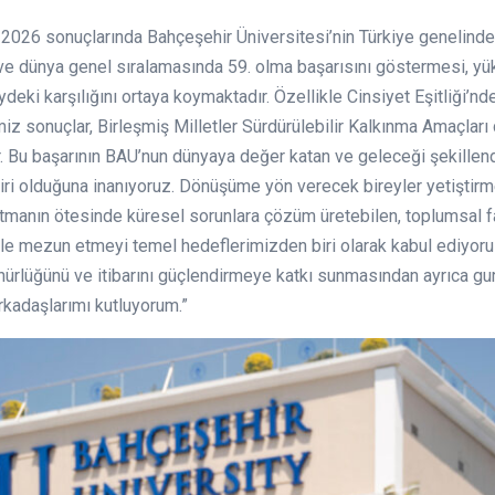
2026 sonuçlarında Bahçeşehir Üniversitesi’nin Türkiye genelinde 
 ve dünya genel sıralamasında 59. olma başarısını göstermesi, 
deki karşılığını ortaya koymaktadır. Özellikle Cinsiyet Eşitliği’nde
imiz sonuçlar, Birleşmiş Milletler Sürdürülebilir Kalkınma Amaçla
. Bu başarının BAU’nun dünyaya değer katan ve geleceği şekillend
biri olduğuna inanıyoruz. Dönüşüme yön verecek bireyler yetişti
atmanın ötesinde küresel sorunlara çözüm üretebilen, toplumsal f
erle mezun etmeyi temel hedeflerimizden biri olarak kabul ediyoru
ürlüğünü ve itibarını güçlendirmeye katkı sunmasından ayrıca gu
kadaşlarımı kutluyorum.”