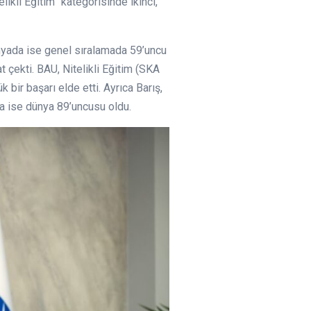
ikli Eğitim” kategorisinde ikinci,
nyada ise genel sıralamada 59’uncu
t çekti. BAU, Nitelikli Eğitim (SKA
 bir başarı elde etti. Ayrıca Barış,
da ise dünya 89’uncusu oldu.