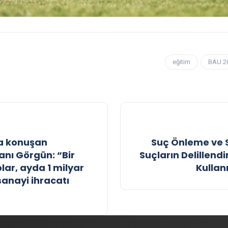
eğitim
BAU 2
da konuşan
Suç Önleme ve 
nı Görgün: “Bir
Suçların Delillen
lar, ayda 1 milyar
Kullan
sanayi ihracatı