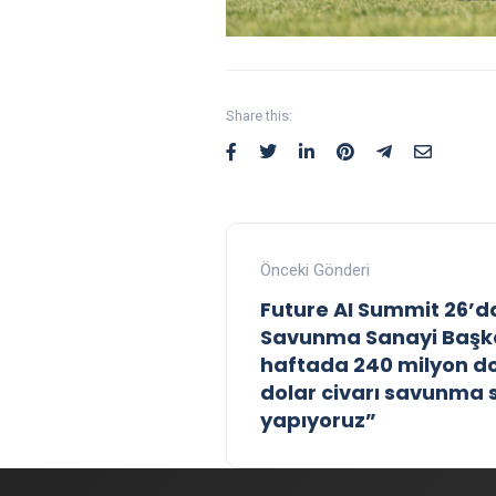
Share this:
Önceki Gönderi
Future AI Summit 26’
Savunma Sanayi Başka
haftada 240 milyon do
dolar civarı savunma 
yapıyoruz”