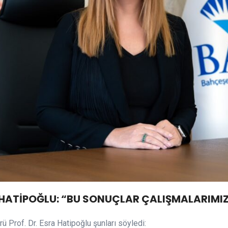
. HATİPOĞLU: “BU SONUÇLAR ÇALIŞMALARIMI
 Prof. Dr. Esra Hatipoğlu şunları söyledi: