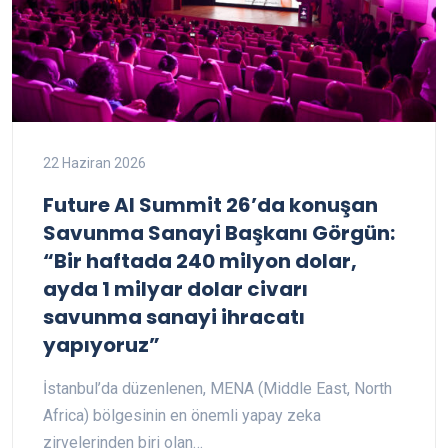
22 Haziran 2026
Future AI Summit 26’da konuşan
Savunma Sanayi Başkanı Görgün:
“Bir haftada 240 milyon dolar,
ayda 1 milyar dolar civarı
savunma sanayi ihracatı
yapıyoruz”
İstanbul’da düzenlenen, MENA (Middle East, North
Africa) bölgesinin en önemli yapay zeka
zirvelerinden biri olan…