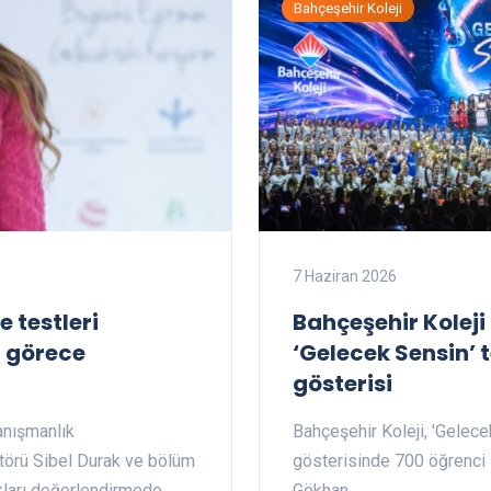
Bahçeşehir Koleji
7 Haziran 2026
 testleri
Bahçeşehir Koleji
n görece
‘Gelecek Sensin’ 
gösterisi
anışmanlık
Bahçeşehir Koleji, 'Gelece
törü Sibel Durak ve bölüm
gösterisinde 700 öğrenci s
ıkları değerlendirmede…
Gökhan…