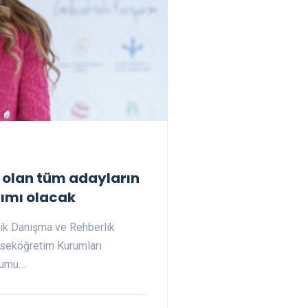
i olan tüm adayların
ımı olacak
jik Danışma ve Rehberlik
kseköğretim Kurumları
urumu…