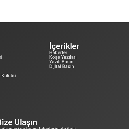
İçerikler
Haberler
si
Köşe Yazıları
Yazılı Basın
Dijital Basın
r Kulübü
Bize Ulaşın
süreçleri ve basın taleplerinizle ilgili