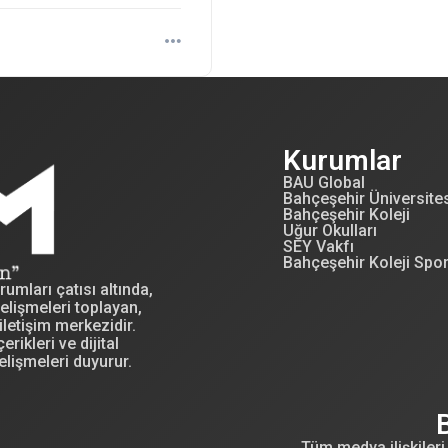
Kurumlar
BAU Global
Bahçeşehir Üniversite
Bahçeşehir Koleji
Uğur Okulları
SEY Vakfı
Bahçeşehir Koleji Spo
mları çatısı altında,
elişmeleri toplayan,
letişim merkezidir.
erikleri ve dijital
elişmeleri duyurur.
Tüm medya ilişkileri 