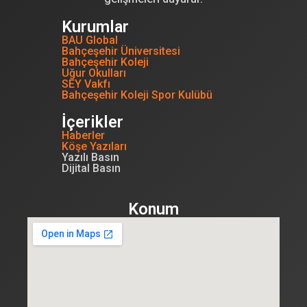
Kurumlar
BAU Global
Bahçeşehir Üniversitesi
Bahçeşehir Koleji
Uğur Okulları
SEY Vakfı
Bahçeşehir Koleji Spor Kulübü
İçerikler
Haberler
Köşe Yazıları
Yazılı Basın
Dijital Basın
Konum