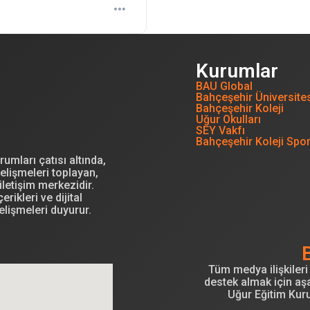
Kurumlar
BAU Global
Bahçeşehir Üniversite
Bahçeşehir Koleji
Uğur Okulları
SEY Vakfı
Bahçeşehir Koleji Spo
mları çatısı altında,
elişmeleri toplayan,
letişim merkezidir.
erikleri ve dijital
elişmeleri duyurur.
Tüm medya ilişkileri 
destek almak için aşa
Uğur Eğitim Kur