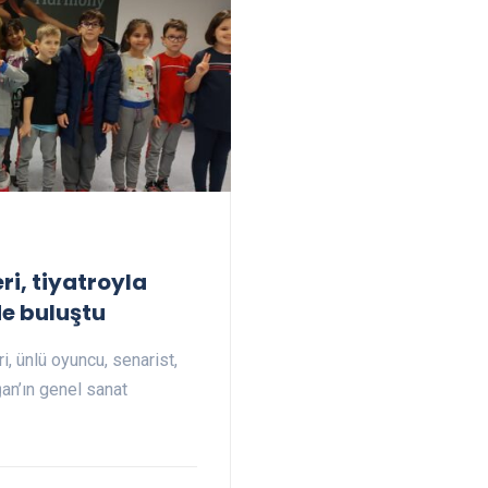
ri, tiyatroyla
e buluştu
i, ünlü oyuncu, senarist,
an’ın genel sanat