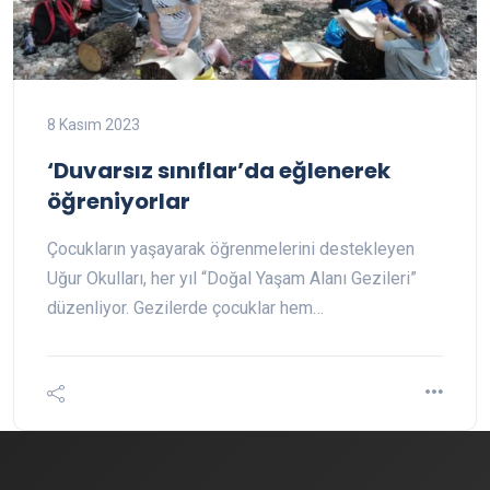
8 Kasım 2023
‘Duvarsız sınıflar’da eğlenerek
öğreniyorlar
Çocukların yaşayarak öğrenmelerini destekleyen
Uğur Okulları, her yıl “Doğal Yaşam Alanı Gezileri”
düzenliyor. Gezilerde çocuklar hem…