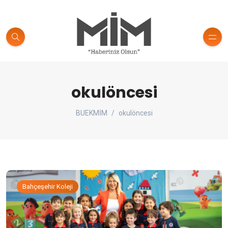
okulöncesi
BUEKMİM
okulöncesi
Bahçeşehir Koleji