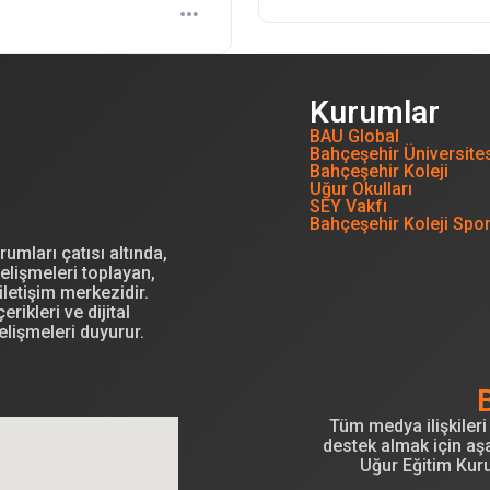
Kurumlar
BAU Global
Bahçeşehir Üniversite
Bahçeşehir Koleji
Uğur Okulları
SEY Vakfı
Bahçeşehir Koleji Spo
mları çatısı altında,
elişmeleri toplayan,
letişim merkezidir.
erikleri ve dijital
elişmeleri duyurur.
Tüm medya ilişkileri 
destek almak için aşa
Uğur Eğitim Kur