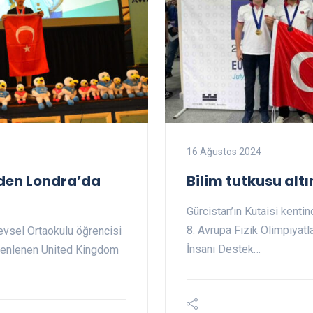
16 Ağustos 2024
iden Londra’da
Bilim tutkusu alt
Gürcistan’ın Kutaisi kent
8. Avrupa Fizik Olimpiyatl
evsel Ortaokulu öğrencisi
İnsanı Destek…
zenlenen United Kingdom