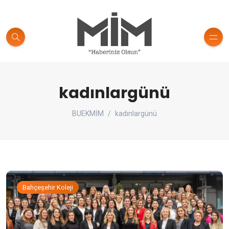
kadınlargünü
BUEKMİM
kadınlargünü
Bahçeşehir Koleji