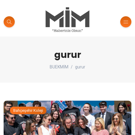
gurur
BUEKMİM
gurur
Bahçeşehir Koleji