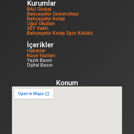
Kurumlar
BAU Global
Bahçeşehir Üniversitesi
Bahçeşehir Koleji
Uğur Okulları
SEY Vakfı
Bahçeşehir Koleji Spor Kulübü
İçerikler
Haberler
Köşe Yazıları
Yazılı Basın
Dijital Basın
Konum