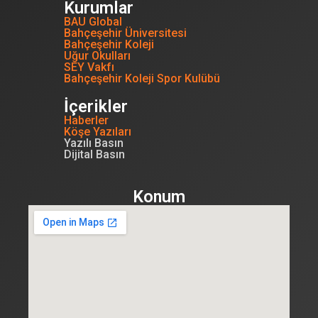
Kurumlar
BAU Global
Bahçeşehir Üniversitesi
Bahçeşehir Koleji
Uğur Okulları
SEY Vakfı
Bahçeşehir Koleji Spor Kulübü
İçerikler
Haberler
Köşe Yazıları
Yazılı Basın
Dijital Basın
Konum