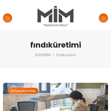
fındıküretimi
BUEKMİM
fındıküretimi
Bahçeşehir Koleji