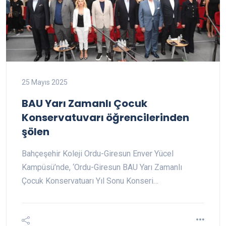
25 Mayıs 2025
BAU Yarı Zamanlı Çocuk
Konservatuvarı öğrencilerinden
şölen
Bahçeşehir Koleji Ordu-Giresun Enver Yücel
Kampüsü’nde, ‘Ordu-Giresun BAU Yarı Zamanlı
Çocuk Konservatuarı Yıl Sonu Konseri…