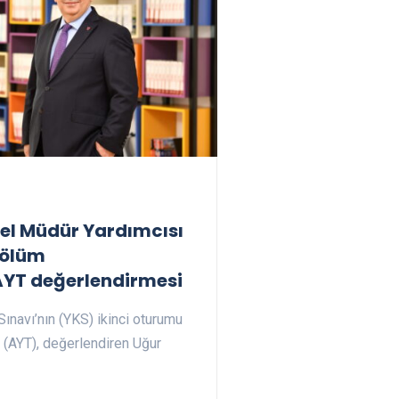
nel Müdür Yardımcısı
 Bölüm
AYT değerlendirmesi
ınavı’nın (YKS) ikinci oturumu
ni (AYT), değerlendiren Uğur