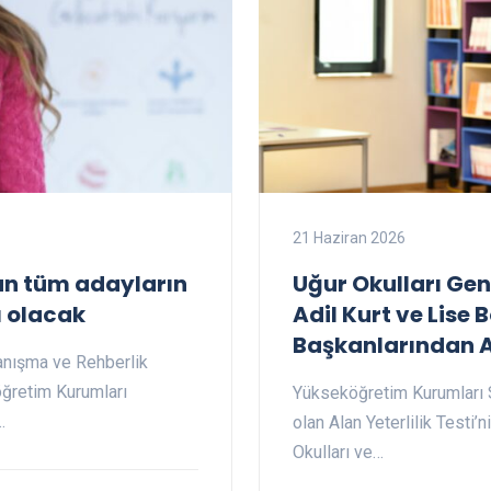
21 Haziran 2026
lan tüm adayların
Uğur Okulları Ge
 olacak
Adil Kurt ve Lise
Başkanlarından 
Danışma ve Rehberlik
öğretim Kurumları
Yükseköğretim Kurumları S
…
olan Alan Yeterlilik Testi’
Okulları ve…