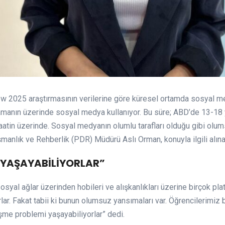
ew 2025 araştırmasının verilerine göre küresel ortamda sosyal me
amanın üzerinde sosyal medya kullanıyor. Bu süre; ABD’de 13-18 
aatin üzerinde. Sosyal medyanın olumlu tarafları olduğu gibi olums
şmanlık ve Rehberlik (PDR) Müdürü Aslı Orman, konuyla ilgili alına
 YAŞAYABİLİYORLAR”
al ağlar üzerinden hobileri ve alışkanlıkları üzerine birçok platf
rlar. Fakat tabii ki bunun olumsuz yansımaları var. Öğrencilerimiz 
eşme problemi yaşayabiliyorlar” dedi.