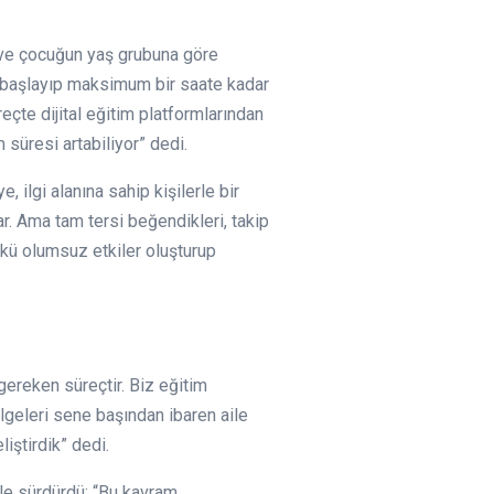
lı ve çocuğun yaş grubuna göre
e başlayıp maksimum bir saate kadar
çte dijital eğitim platformlarından
 süresi artabiliyor” dedi.
 ilgi alanına sahip kişilerle bir
ar. Ama tam tersi beğendikleri, takip
nkü olumsuz etkiler oluşturup
gereken süreçtir. Biz eğitim
elgeleri sene başından ibaren aile
iştirdik” dedi.
le sürdürdü: “Bu kavram,