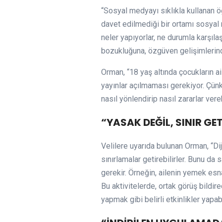
“Sosyal medyayı sıklıkla kullanan öğ
davet edilmediği bir ortamı sosyal 
neler yapıyorlar, ne durumla karşıla
bozukluğuna, özgüven gelişimlerin
Orman, “18 yaş altında çocukların a
yayınlar açılmaması gerekiyor. Çünkü
nasıl yönlendirip nasıl zararlar ve
“YASAK DEĞİL, SINIR GET
Velilere uyarıda bulunan Orman, “Di
sınırlamalar getirebilirler. Bunu d
gerekir. Örneğin, ailenin yemek esna
Bu aktivitelerde, ortak görüş bildir
yapmak gibi belirli etkinlikler yapabi