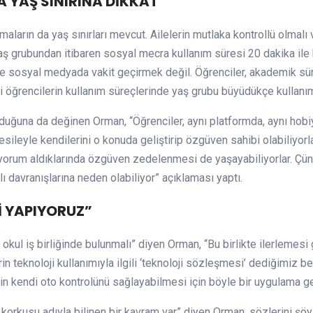
 YAŞ SINIRINA DİKKAT”
amaların da yaş sınırları mevcut. Ailelerin mutlaka kontrollü olma
 yaş grubundan itibaren sosyal mecra kullanım süresi 20 dakika il
ece sosyal medyada vakit geçirmek değil. Öğrenciler, akademik süre
ili öğrencilerin kullanım süreçlerinde yaş grubu büyüdükçe kullanım
uğuna da değinen Orman, “Öğrenciler, aynı platformda, aynı hobiye,
vesileyle kendilerini o konuda geliştirip özgüven sahibi olabiliyorl
z yorum aldıklarında özgüven zedelenmesi de yaşayabiliyorlar. Çü
lı davranışlarına neden olabiliyor” açıklaması yaptı.
İ YAPIYORUZ”
okul iş birliğinde bulunmalı” diyen Orman, “Bu birlikte ilerlemesi 
in teknoloji kullanımıyla ilgili ‘teknoloji sözleşmesi’ dediğimiz b
n kendi oto kontrolünü sağlayabilmesi için böyle bir uygulama gel
orkusu adıyla bilinen bir kavram var” diyen Orman, sözlerini şöy