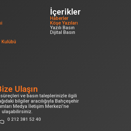
İçerikler
Haberler
si
Köşe Yazıları
Yazılı Basın
Dijital Basın
r Kulübü
Bize Ulaşın
süreçleri ve basın taleplerinizle ilgili
ğıdaki bilgiler aracılığıyla Bahçeşehir
umları Medya İletişim Merkezi'ne
ulaşabilirsiniz.
0 212 381 52 40