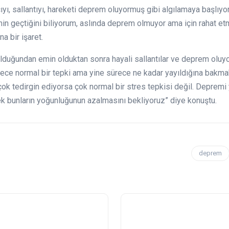
ıcıyı, sallantıyı, hareketi deprem oluyormuş gibi algılamaya başlıy
n geçtiğini biliyorum, aslında deprem olmuyor ama için rahat etm
a bir işaret.
duğundan emin olduktan sonra hayali sallantılar ve deprem oluy
ece normal bir tepki ama yine sürece ne kadar yayıldığına bakma
çok tedirgin ediyorsa çok normal bir stres tepkisi değil. Depremi 
ek bunların yoğunluğunun azalmasını bekliyoruz” diye konuştu.
deprem