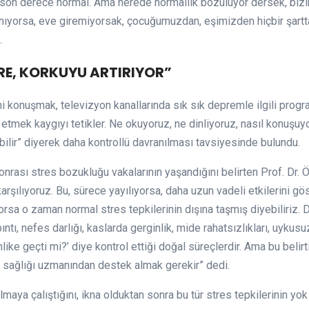
 son derece normal. Ama nerede normallik bozuluyor dersek, biz
ıyorsa, eve giremiyorsak, çocuğumuzdan, eşimizden hiçbir şartta 
.
RE, KORKUYU ARTIRIYOR”
mi konuşmak, televizyon kanallarında sık sık depremle ilgili pro
 etmek kaygıyı tetikler. Ne okuyoruz, ne dinliyoruz, nasıl konuşuy
ilir” diyerek daha kontrollü davranılması tavsiyesinde bulundu.
ası stres bozukluğu vakalarının yaşandığını belirten Prof. Dr. Ö
arşılıyoruz. Bu, sürece yayılıyorsa, daha uzun vadeli etkilerini gö
rsa o zaman normal stres tepkilerinin dışına taşmış diyebiliriz.
ntı, nefes darlığı, kaslarda gerginlik, mide rahatsızlıkları, uykusu
like geçti mi?’ diye kontrol ettiği doğal süreçlerdir. Ama bu belir
uh sağlığı uzmanından destek almak gerekir” dedi.
maya çalıştığını, ikna olduktan sonra bu tür stres tepkilerinin yok