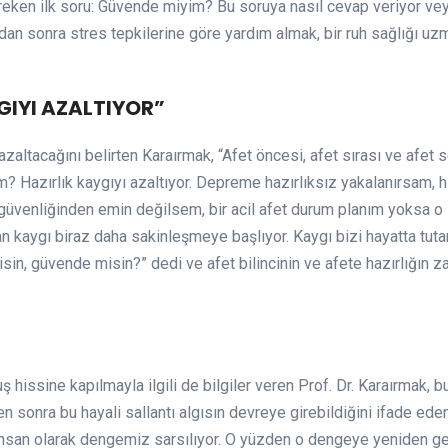
eken ilk soru: Güvende miyim? Bu soruya nasıl cevap veriyor vey
an sonra stres tepkilerine göre yardım almak, bir ruh sağlığı uzm
GIYI AZALTIYOR”
azaltacağını belirten Karaırmak, “Afet öncesi, afet sırası ve afe
Hazırlık kaygıyı azaltıyor. Depreme hazırlıksız yakalanırsam, hi
 güvenliğinden emin değilsem, bir acil afet durum planım yoksa
kaygı biraz daha sakinleşmeye başlıyor. Kaygı bizi hayatta tuta
isin, güvende misin?” dedi ve afet bilincinin ve afete hazırlığın za
”
hissine kapılmayla ilgili de bilgiler veren Prof. Dr. Karaırmak, b
rden sonra bu hayali sallantı algısın devreye girebildiğini ifade 
 insan olarak dengemiz sarsılıyor. O yüzden o dengeye yeniden 