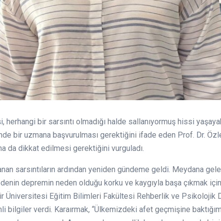
 herhangi bir sarsıntı olmadığı halde sallanıyormuş hissi yaşayab
inde bir uzmana başvurulması gerektiğini ifade eden Prof. Dr. Ö
 da dikkat edilmesi gerektiğini vurguladı.
nan sarsıntıların ardından yeniden gündeme geldi. Meydana gelen
Bedenin depremin neden olduğu korku ve kaygıyla başa çıkmak için g
 Üniversitesi Eğitim Bilimleri Fakültesi Rehberlik ve Psikolojik
 bilgiler verdi. Karaırmak, “Ülkemizdeki afet geçmişine baktığımı