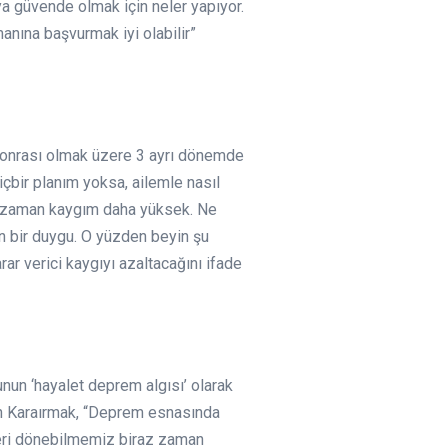
a güvende olmak için neler yapıyor.
anına başvurmak iyi olabilir”
t sonrası olmak üzere 3 ayrı dönemde
çbir planım yoksa, ailemle nasıl
 o zaman kaygım daha yüksek. Ne
n bir duygu. O yüzden beyin şu
rar verici kaygıyı azaltacağını ifade
unun ‘hayalet deprem algısı’ olarak
eden Karaırmak, “Deprem esnasında
geri dönebilmemiz biraz zaman