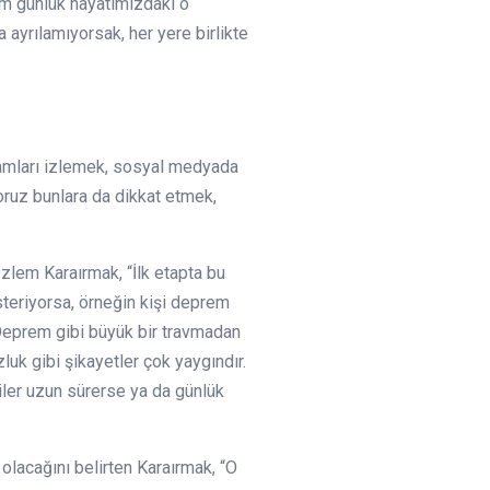
im günlük hayatımızdaki o
ayrılamıyorsak, her yere birlikte
gramları izlemek, sosyal medyada
oruz bunlara da dikkat etmek,
zlem Karaırmak, “İlk etapta bu
steriyorsa, örneğin kişi deprem
 Deprem gibi büyük bir travmadan
zluk gibi şikayetler çok yaygındır.
tiler uzun sürerse ya da günlük
 olacağını belirten Karaırmak, “O