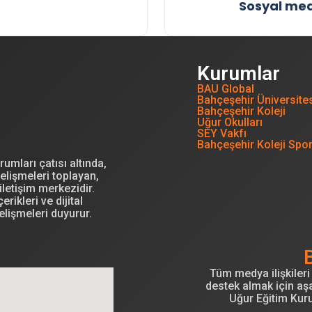
Sosyal med
Kurumlar
BAU Global
Bahçeşehir Üniversite
Bahçeşehir Koleji
Uğur Okulları
SEY Vakfı
Bahçeşehir Koleji Spo
mları çatısı altında,
elişmeleri toplayan,
letişim merkezidir.
erikleri ve dijital
elişmeleri duyurur.
Tüm medya ilişkileri 
destek almak için aşa
Uğur Eğitim Kur