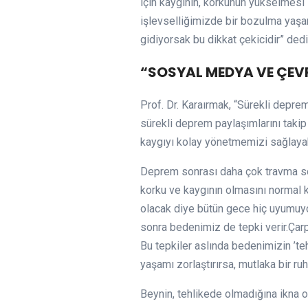
için kaygının, korkunun yükselmesi
işlevselliğimizde bir bozulma yaşan
gidiyorsak bu dikkat çekicidir” dedi
“SOSYAL MEDYA VE ÇEV
Prof. Dr. Karaırmak, “Sürekli depre
sürekli deprem paylaşımlarını takip
kaygıyı kolay yönetmemizi sağlayab
Deprem sonrası daha çok travma sonr
korku ve kaygının olmasını normal k
olacak diye bütün gece hiç uyumuyo
sonra bedenimiz de tepki verir.Çarpı
Bu tepkiler aslında bedenimizin ’teh
yaşamı zorlaştırırsa, mutlaka bir r
Beynin, tehlikede olmadığına ikna ol