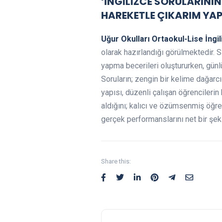
‘İNGİLİZCE SORULARIN
HAREKETLE ÇIKARIM YA
Uğur Okulları Ortaokul-Lise İng
olarak hazırlandığı görülmektedir.
yapma becerileri oluştururken, günlü
Soruların; zengin bir kelime dağarcı
yapısı, düzenli çalışan öğrencileri
aldığını; kalıcı ve özümsenmiş öğren
gerçek performanslarını net bir şeki
Share this: