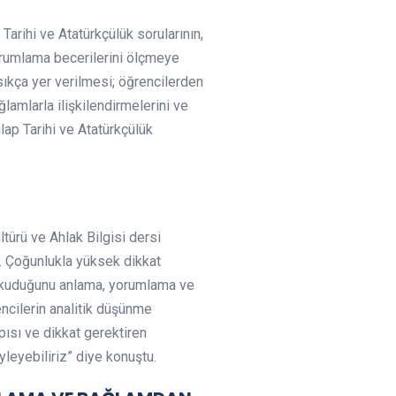
 Tarihi ve Atatürkçülük sorularının,
yorumlama becerilerini ölçmeye
sıkça yer verilmesi; öğrencilerden
ğlamlarla ilişkilendirmelerini ve
ılap Tarihi ve Atatürkçülük
ltürü ve Ahlak Bilgisi dersi
r. Çoğunlukla yüksek dikkat
da okuduğunu anlama, yorumlama ve
encilerin analitik düşünme
pısı ve dikkat gerektiren
öyleyebiliriz” diye konuştu.