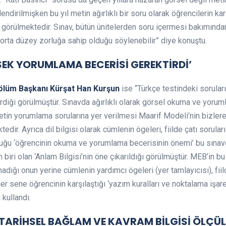
lendirilmişken bu yıl metin ağırlıklı bir soru olarak öğrencilerin ka
i görülmektedir. Sınav, bütün ünitelerden soru içermesi bakımından
a orta düzey zorluğa sahip olduğu söylenebilir” diye konuştu.
EK YORUMLAMA BECERİSİ GEREKTİRDİ’
Bölüm Başkanı Kürşat Han Kurşun
ise “Türkçe testindeki soruların
diği görülmüştür. Sınavda ağırlıklı olarak görsel okuma ve yorum
metin yorumlama sorularına yer verilmesi Maarif Modeli’nin bizler
r. Ayrıca dil bilgisi olarak cümlenin ögeleri, fiilde çatı soruları
ğu ‘öğrencinin okuma ve yorumlama becerisinin önemi’ bu sınavda
biri olan ‘Anlam Bilgisi’nin öne çıkarıldığı görülmüştür. MEB’in bu 
ığı onun yerine cümlenin yardımcı ögeleri (yer tamlayıcısı), fiild
Her sene öğrencinin karşılaştığı ‘yazım kuralları ve noktalama işare
 kullandı.
TARİHSEL BAĞLAM VE KAVRAM BİLGİSİ ÖLÇÜL