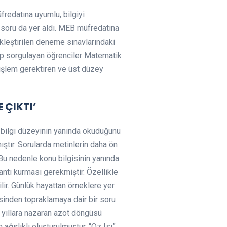
redatına uyumlu, bilgiyi
 soru da yer aldı. MEB müfredatına
ekleştirilen deneme sınavlarındaki
ıp sorgulayan öğrenciler Matematik
a işlem gerektiren ve üst düzey
 ÇIKTI’
, bilgi düzeyinin yanında okuduğunu
ıştır. Sorularda metinlerin daha ön
 Bu nedenle konu bilgisinin yanında
lantı kurması gerekmiştir. Özellikle
ir. Günlük hayattan örneklere yer
tesinden topraklamaya dair bir soru
n yıllara nazaran azot döngüsü
ğırlıklı oluşturulmuştur. “Öz Isı”