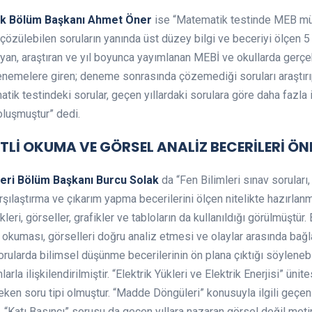
ik Bölüm Başkanı Ahmet Öner
ise “Matematik testinde MEB müf
çözülebilen soruların yanında üst düzey bilgi ve beceriyi ölçen 5
layan, araştıran ve yıl boyunca yayımlanan MEBİ ve okullarda gerç
enemelere giren; deneme sonrasında çözemediği soruları araştır
matik testindeki sorular, geçen yıllardaki sorulara göre daha fazl
oluşmuştur” dedi.
ATLİ OKUMA VE GÖRSEL ANALİZ BECERİLERİ ÖNE
leri Bölüm Başkanı Burcu Solak
da “Fen Bilimleri sınav soruları
şılaştırma ve çıkarım yapma becerilerini ölçen nitelikte hazırlanm
i, görseller, grafikler ve tabloların da kullanıldığı görülmüştür.
tli okuması, görselleri doğru analiz etmesi ve olaylar arasında bağ
rularda bilimsel düşünme becerilerinin ön plana çıktığı söylenebil
rla ilişkilendirilmiştir. “Elektrik Yükleri ve Elektrik Enerjisi” üni
 çeken soru tipi olmuştur. “Madde Döngüleri” konusuyla ilgili geçe
Katı Basıncı” sorusu da geçen yıllara nazaran görsel değil metin a