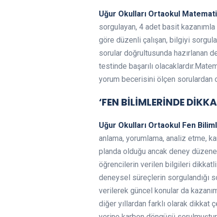
Uğur Okulları Ortaokul Matemat
sorgulayan, 4 adet basit kazanımla 
göre düzenli çalışan, bilgiyi sorgu
sorular doğrultusunda hazırlanan d
testinde başarılı olacaklardır.Mate
yorum becerisini ölçen sorulardan 
‘FEN BİLİMLERİNDE DİKK
Uğur Okulları Ortaokul Fen Bilim
anlama, yorumlama, analiz etme, kar
planda olduğu ancak deney düzenekler
öğrencilerin verilen bilgileri dikka
deneysel süreçlerin sorgulandığı so
verilerek güncel konular da kazanımla
diğer yıllardan farklı olarak dikkat
yerine karbon döngüsü sorulmuştur. “