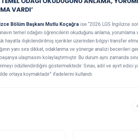
IN TEMEL ODAĞI OKUDUĞUNU ANLAMA, YORU
PMA VARDI’
ilizce Bölüm Başkanı Mutlu Koçağra
ise “2026 LGS İngilizce sor
 Sınavın temel odağını öğrencilerin okuduğunu anlama, yorumlama
k hayatla ilişkilendirilmiş içerikler üzerinden bilgiyi transfer et
ğının yanı sıra dikkat, odaklanma ve yönerge analizi becerileri ge
n başarıya ulaşmasını kolaylaştırmıştır. Bu durum aynı zamanda sın
meyi ödüllendirdiğini göstermektedir. Sınav, adil ve ayırt edici ya
lde ortaya koymaktadır” ifadelerini kullandı.