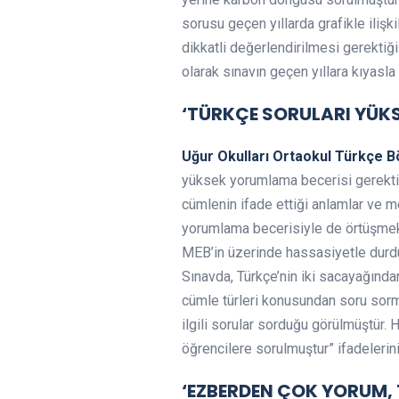
sorusu geçen yıllarda grafikle ilişki
dikkatli değerlendirilmesi gerektiğ
olarak sınavın geçen yıllara kıyasl
‘TÜRKÇE SORULARI YÜKS
Uğur Okulları Ortaokul Türkçe 
yüksek yorumlama becerisi gerektir
cümlenin ifade ettiği anlamlar ve 
yorumlama becerisiyle de örtüşmektedi
MEB’in üzerinde hassasiyetle durdu
Sınavda, Türkçe’nin iki sacayağından 
cümle türleri konusundan soru sormad
ilgili sorular sorduğu görülmüştür. 
öğrencilere sorulmuştur” ifadelerini
‘EZBERDEN ÇOK YORUM, 