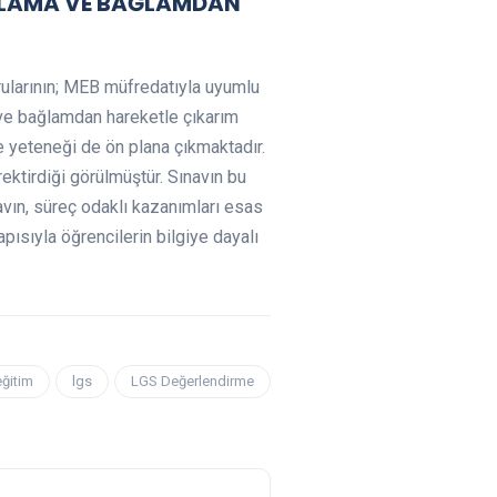
MLAMA VE BAĞLAMDAN
ularının; MEB müfredatıyla uyumlu
 ve bağlamdan hareketle çıkarım
me yeteneği de ön plana çıkmaktadır.
rektirdiği görülmüştür. Sınavın bu
avın, süreç odaklı kazanımları esas
pısıyla öğrencilerin bilgiye dayalı
eğitim
lgs
LGS Değerlendirme