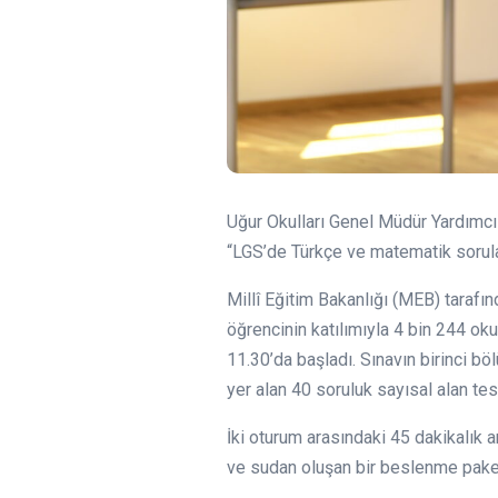
Uğur Okulları Genel Müdür Yardımcıs
“LGS’de Türkçe ve matematik sorular
Millî Eğitim Bakanlığı (MEB) tarafın
öğrencinin katılımıyla 4 bin 244 oku
11.30’da başladı. Sınavın birinci b
yer alan 40 soruluk sayısal alan test
İki oturum arasındaki 45 dakikalık 
ve sudan oluşan bir beslenme paketi 