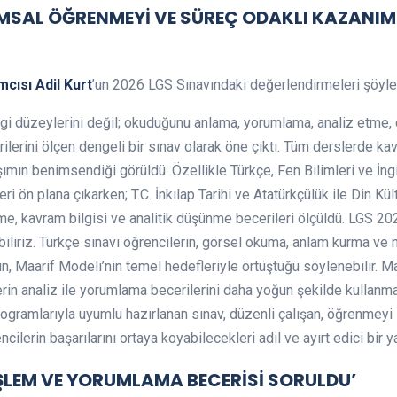
MSAL ÖĞRENMEYİ VE SÜREÇ ODAKLI KAZANIML
cısı Adil Kurt
’un 2026 LGS Sınavındaki değerlendirmeleri şöyle
lgi düzeylerini değil; okuduğunu anlama, yorumlama, analiz etme, ç
ilerini ölçen dengeli bir sınav olarak öne çıktı. Tüm derslerde k
ımın benimsendiği görüldü. Özellikle Türkçe, Fen Bilimleri ve İngi
i ön plana çıkarken; T.C. İnkılap Tarihi ve Atatürkçülük ile Din Kül
me, kavram bilgisi ve analitik düşünme becerileri ölçüldü. LGS 2
ebiliriz. Türkçe sınavı öğrencilerin, görsel okuma, anlam kurma ve
ın, Maarif Modeli’nin temel hedefleriyle örtüştüğü söylenebilir. Ma
in analiz ile yorumlama becerilerini daha yoğun şekilde kullanmala
ogramlarıyla uyumlu hazırlanan sınav, düzenli çalışan, öğrenmeyi 
ncilerin başarılarını ortaya koyabilecekleri adil ve ayırt edici bir y
ŞLEM VE YORUMLAMA BECERİSİ SORULDU’