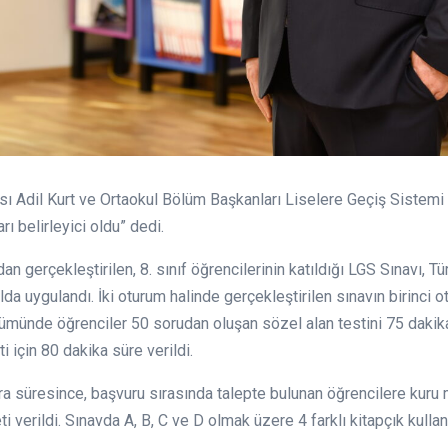
ı Adil Kurt ve Ortaokul Bölüm Başkanları Liselere Geçiş Sistemi (
ı belirleyici oldu” dedi.
dan gerçekleştirilen, 8. sınıf öğrencilerinin katıldığı LGS Sınavı, 
lda uygulandı. İki oturum halinde gerçekleştirilen sınavın birinci 
ölümünde öğrenciler 50 sorudan oluşan sözel alan testini 75 daki
i için 80 dakika süre verildi.
ara süresince, başvuru sırasında talepte bulunan öğrencilere kuru 
verildi. Sınavda A, B, C ve D olmak üzere 4 farklı kitapçık kullanı