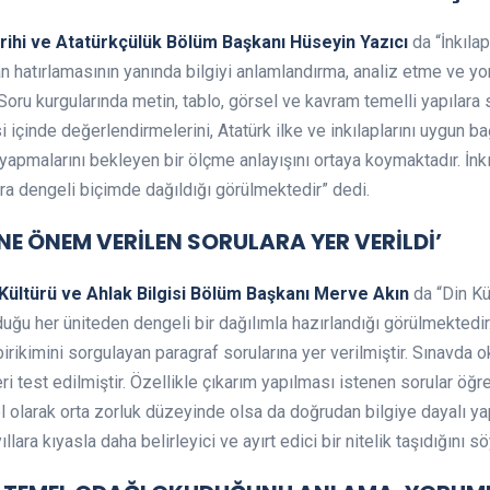
arihi ve Atatürkçülük Bölüm Başkanı Hüseyin Yazıcı
da “İnkılap
dan hatırlamasının yanında bilgiyi anlamlandırma, analiz etme ve 
 Soru kurgularında metin, tablo, görsel ve kavram temelli yapılara 
i içinde değerlendirmelerini, Atatürk ilke ve inkılaplarını uygun ba
ar yapmalarını bekleyen bir ölçme anlayışını ortaya koymaktadır. İnk
ara dengeli biçimde dağıldığı görülmektedir” dedi.
İNE ÖNEM VERİLEN SORULARA YER VERİLDİ’
 Kültürü ve Ahlak Bilgisi Bölüm Başkanı Merve Akın
da “Din Kü
lduğu her üniteden dengeli bir dağılımla hazırlandığı görülmektedi
 birikimini sorgulayan paragraf sorularına yer verilmiştir. Sınav
i test edilmiştir. Özellikle çıkarım yapılması istenen sorular öğr
el olarak orta zorluk düzeyinde olsa da doğrudan bilgiye dayalı ya
llara kıyasla daha belirleyici ve ayırt edici bir nitelik taşıdığını s