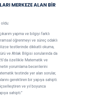
ARI MERKEZE ALAN BİR
 oldu:
ıkarım yapma ve bilgiyi farklı
avramsal öğrenmeyi ve süreç odaklı
lizce testlerinde dikkatli okuma,
türü ve Ahlak Bilgisi sorularında da
026’da özellikle Matematik ve
 metin yorumlama becerilerini
tematik testinde yer alan sorular,
rını gerektiren bir yapıya sahipti.
içselleştiren ve yıl boyunca
apıya sahipti.”