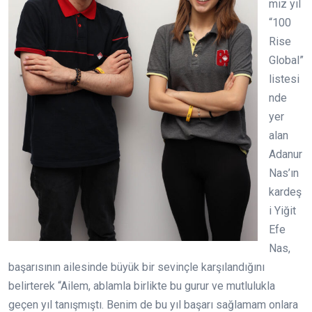
miz yıl
“100
Rise
Global”
listesi
nde
yer
alan
Adanur
Nas’ın
kardeş
i Yiğit
Efe
Nas,
başarısının ailesinde büyük bir sevinçle karşılandığını
belirterek “Ailem, ablamla birlikte bu gurur ve mutlulukla
geçen yıl tanışmıştı. Benim de bu yıl başarı sağlamam onlara