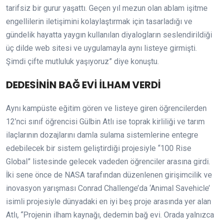
tarifsiz bir gurur yaşattı. Geçen yıl mezun olan ablam işitme
engellilerin iletişimini kolaylaştırmak için tasarladığı ve
gündelik hayatta yaygın kullanılan diyalogların seslendirildiği
üç dilde web sitesi ve uygulamayla aynı listeye girmişti.
Şimdi çifte mutluluk yaşıyoruz” diye konuştu.
DEDESİNİN BAĞ EVİ İLHAM VERDİ
Aynı kampüste eğitim gören ve listeye giren öğrencilerden
12’nci sınıf öğrencisi Gülbin Atlı ise toprak kirliliği ve tarım
ilaçlarının dozajlarını damla sulama sistemlerine entegre
edebilecek bir sistem geliştirdiği projesiyle “100 Rise
Global” listesinde gelecek vadeden öğrenciler arasına girdi.
İki sene önce de NASA tarafından düzenlenen girişimcilik ve
inovasyon yarışması Conrad Challenge’da ‘Animal Savehicle’
isimli projesiyle dünyadaki en iyi beş proje arasında yer alan
Atlı, “Projenin ilham kaynağı, dedemin bağ evi. Orada yalnızca