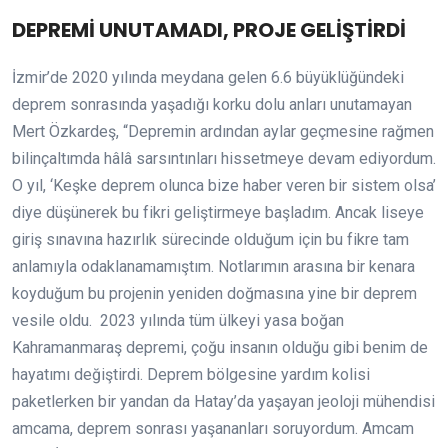
DEPREMİ UNUTAMADI, PROJE GELİŞTİRDİ
İzmir’de 2020 yılında meydana gelen 6.6 büyüklüğündeki
deprem sonrasında yaşadığı korku dolu anları unutamayan
Mert Özkardeş, “Depremin ardından aylar geçmesine rağmen
bilinçaltımda hâlâ sarsıntınları hissetmeye devam ediyordum.
O yıl, ‘Keşke deprem olunca bize haber veren bir sistem olsa’
diye düşünerek bu fikri geliştirmeye başladım. Ancak liseye
giriş sınavına hazırlık sürecinde olduğum için bu fikre tam
anlamıyla odaklanamamıştım. Notlarımın arasına bir kenara
koyduğum bu projenin yeniden doğmasına yine bir deprem
vesile oldu. 2023 yılında tüm ülkeyi yasa boğan
Kahramanmaraş depremi, çoğu insanın olduğu gibi benim de
hayatımı değiştirdi. Deprem bölgesine yardım kolisi
paketlerken bir yandan da Hatay’da yaşayan jeoloji mühendisi
amcama, deprem sonrası yaşananları soruyordum. Amcam