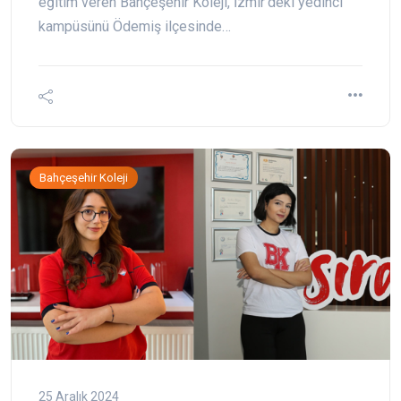
eğitim veren Bahçeşehir Koleji, İzmir’deki yedinci
kampüsünü Ödemiş ilçesinde…
Bahçeşehir Koleji
25 Aralık 2024