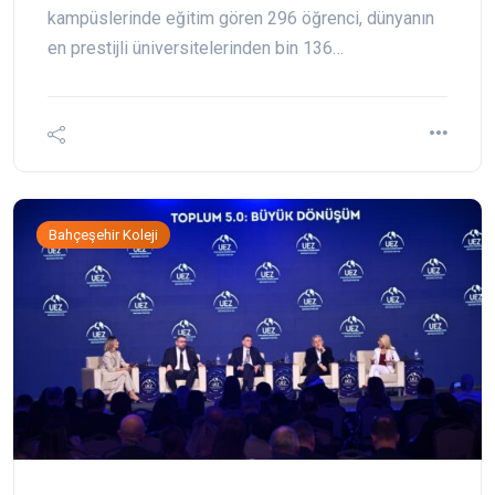
kampüslerinde eğitim gören 296 öğrenci, dünyanın
en prestijli üniversitelerinden bin 136…
Bahçeşehir Koleji