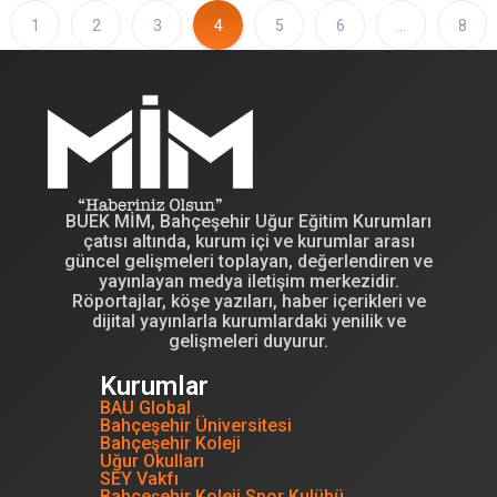
1
2
3
4
5
6
…
8
BUEK MİM, Bahçeşehir Uğur Eğitim Kurumları
çatısı altında, kurum içi ve kurumlar arası
güncel gelişmeleri toplayan, değerlendiren ve
yayınlayan medya iletişim merkezidir.
Röportajlar, köşe yazıları, haber içerikleri ve
dijital yayınlarla kurumlardaki yenilik ve
gelişmeleri duyurur.
Kurumlar
BAU Global
Bahçeşehir Üniversitesi
Bahçeşehir Koleji
Uğur Okulları
SEY Vakfı
Bahçeşehir Koleji Spor Kulübü