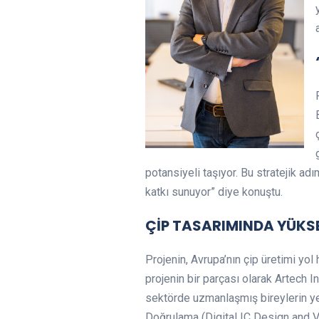
potansiyeli taşıyor. Bu stratejik a
katkı sunuyor” diye konuştu.
ÇİP TASARIMINDA YÜKS
Projenin, Avrupa’nın çip üretimi yo
projenin bir parçası olarak Artech 
sektörde uzmanlaşmış bireylerin ye
Doğrulama (Digital IC Design and Ve