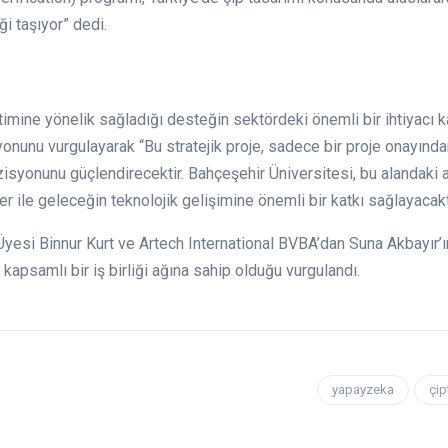
i taşıyor” dedi.
itimine yönelik sağladığı desteğin sektördeki önemli bir ihtiyacı
yonunu vurgulayarak “Bu stratejik proje, sadece bir proje onayınd
zisyonunu güçlendirecektir. Bahçeşehir Üniversitesi, bu alandaki a
ler ile geleceğin teknolojik gelişimine önemli bir katkı sağlayacakt
 Üyesi Binnur Kurt ve Artech International BVBA’dan Suna Akbayır’ın
kapsamlı bir iş birliği ağına sahip olduğu vurgulandı.
yapayzeka
çip