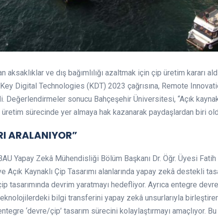
n aksaklıklar ve dış bağımlılığı azaltmak için çip üretim kararı al
 Key Digital Technologies (KDT) 2023 çağrısına, Remote Innovati
rdi. Değerlendirmeler sonucu Bahçeşehir Üniversitesi, “Açık kaynak
e üretim sürecinde yer almaya hak kazanarak paydaşlardan biri old
ARI ARALANIYOR”
BAU Yapay Zekâ Mühendisliği Bölüm Başkanı Dr. Öğr. Üyesi Fatih
ve Açık Kaynaklı Çip Tasarımı alanlarında yapay zekâ destekli tasa
çip tasarımında devrim yaratmayı hedefliyor. Ayrıca entegre devre 
teknolojilerdeki bilgi transferini yapay zekâ unsurlarıyla birleştir
entegre ‘devre/çip’ tasarım sürecini kolaylaştırmayı amaçlıyor. Bu a