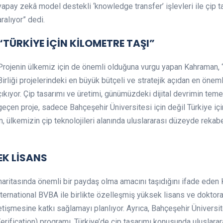
yapay zekâ model destekli ‘knowledge transfer’ işlevleri ile çip ta
aralıyor” dedi.
“TÜRKİYE İÇİN KİLOMETRE TAŞI”
Projenin ülkemiz için de önemli olduğuna vurgu yapan Kahraman, “
Birliği projelerindeki en büyük bütçeli ve stratejik açıdan en öneml
çıkıyor. Çip tasarımı ve üretimi, günümüzdeki dijital devrimin temel
geçen proje, sadece Bahçeşehir Üniversitesi için değil Türkiye içi
dım, ülkemizin çip teknolojileri alanında uluslararası düzeyde rek
EK LİSANS
l haritasında önemli bir paydaş olma amacını taşıdığını ifade eden
International BVBA ile birlikte özelleşmiş yüksek lisans ve dokto
tişmesine katkı sağlamayı planlıyor. Ayrıca, Bahçeşehir Üniversit
rification) programı, Türkiye’de çip tasarımı konusunda uluslarar