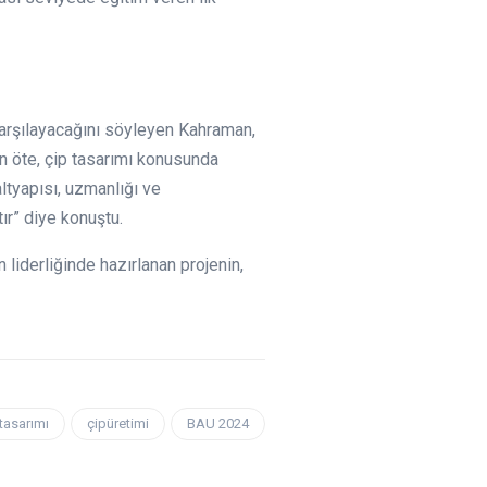
 karşılayacağını söyleyen Kahraman,
an öte, çip tasarımı konusunda
ltyapısı, uzmanlığı ve
ır” diye konuştu.
 liderliğinde hazırlanan projenin,
tasarımı
çipüretimi
BAU 2024