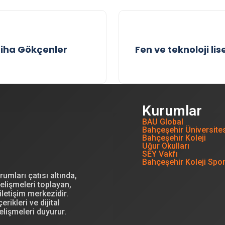
iha Gökçenler
Fen ve teknoloji lis
Kurumlar
BAU Global
Bahçeşehir Üniversite
Bahçeşehir Koleji
Uğur Okulları
SEY Vakfı
Bahçeşehir Koleji Spo
mları çatısı altında,
elişmeleri toplayan,
letişim merkezidir.
erikleri ve dijital
elişmeleri duyurur.