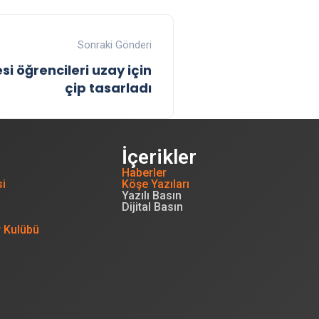
Sonraki Gönderi
esi öğrencileri uzay için
çip tasarladı
İçerikler
Haberler
si
Köşe Yazıları
Yazılı Basın
Dijital Basın
r Kulübü