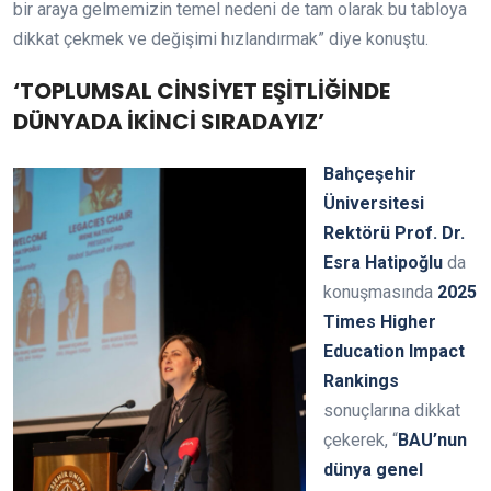
bir araya gelmemizin temel nedeni de tam olarak bu tabloya
dikkat çekmek ve değişimi hızlandırmak” diye konuştu.
‘TOPLUMSAL CİNSİYET EŞİTLİĞİNDE
DÜNYADA İKİNCİ SIRADAYIZ’
Bahçeşehir
Üniversitesi
Rektörü Prof. Dr.
Esra Hatipoğlu
da
konuşmasında
2025
Times Higher
Education Impact
Rankings
sonuçlarına dikkat
çekerek, “
BAU’nun
dünya genel