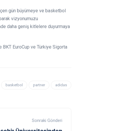
 geçen gün büyümeye ve basketbol
yaparak vizyonumuzu
nde daha geniş kitlelere duyurmaya
e BKT EuroCup ve Türkiye Sigorta
basketbol
partner
adidas
Sonraki Gönderi
şehir Üniversitesinden