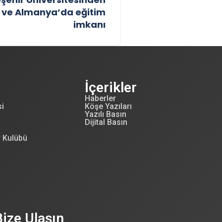
D ve Almanya’da eğitim
imkanı
İçerikler
Haberler
si
Köşe Yazıları
Yazılı Basın
Dijital Basın
r Kulübü
Bize Ulaşın