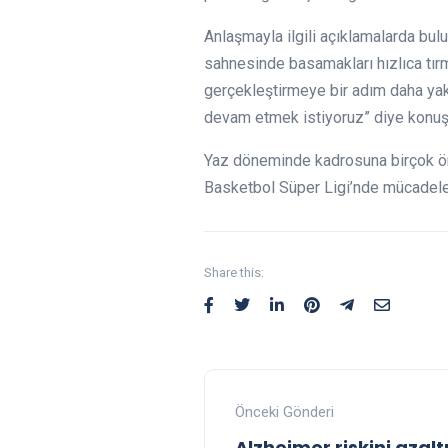
Anlaşmayla ilgili açıklamalarda b
sahnesinde basamakları hızlıca tır
gerçekleştirmeye bir adım daha yak
devam etmek istiyoruz” diye konuş
Yaz döneminde kadrosuna birçok ön
Basketbol Süper Ligi’nde mücadel
Share this:
Önceki Gönderi
Alzheimer riskini az