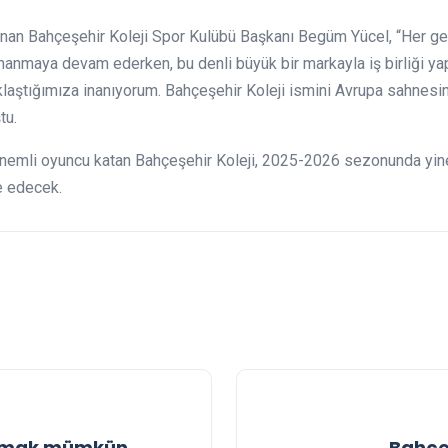
ulunan Bahçeşehir Koleji Spor Kulübü Başkanı Begüm Yücel, “Her
manmaya devam ederken, bu denli büyük bir markayla iş birliği 
laştığımıza inanıyorum. Bahçeşehir Koleji ismini Avrupa sahnesi
tu.
emli oyuncu katan Bahçeşehir Koleji, 2025-2026 sezonunda yin
e edecek.
altmak mümkün
Bahçe