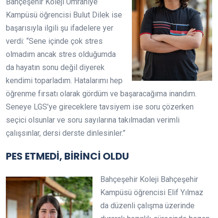
Bahçeşehir Koleji Ümraniye
Kampüsü öğrencisi Bulut Dilek ise
başarısıyla ilgili şu ifadelere yer
verdi: “Sene içinde çok stres
olmadım ancak stres olduğumda
da hayatın sonu değil diyerek
kendimi toparladım. Hatalarımı hep
öğrenme fırsatı olarak gördüm ve başaracağıma inandım.
Seneye LGS’ye gireceklere tavsiyem ise soru çözerken
seçici olsunlar ve soru sayılarına takılmadan verimli
çalışsınlar, dersi derste dinlesinler.”
PES ETMEDİ, BİRİNCİ OLDU
Bahçeşehir Koleji Bahçeşehir
Kampüsü öğrencisi Elif Yılmaz
da düzenli çalışma üzerinde