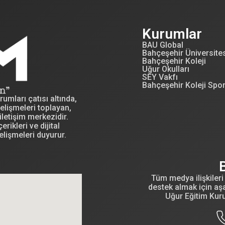
Kurumlar
BAU Global
Bahçeşehir Üniversite
Bahçeşehir Koleji
Uğur Okulları
SEY Vakfı
Bahçeşehir Koleji Spo
mları çatısı altında,
elişmeleri toplayan,
letişim merkezidir.
erikleri ve dijital
elişmeleri duyurur.
Tüm medya ilişkileri 
destek almak için aşa
Uğur Eğitim Kur