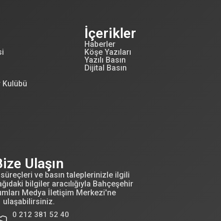
İçerikler
Haberler
si
Köşe Yazıları
Yazılı Basın
Dijital Basın
r Kulübü
Bize Ulaşın
süreçleri ve basın taleplerinizle ilgili
ğıdaki bilgiler aracılığıyla Bahçeşehir
umları Medya İletişim Merkezi'ne
ulaşabilirsiniz.
0 212 381 52 40