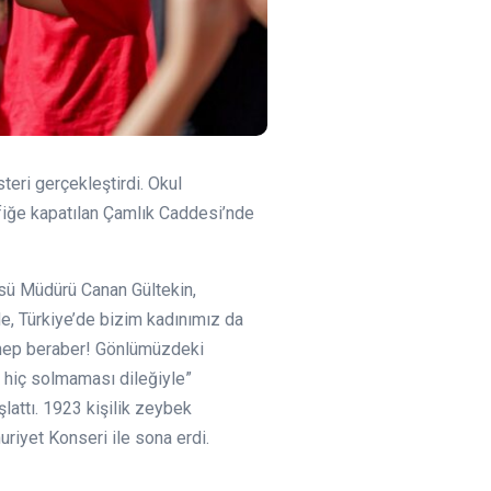
teri gerçekleştirdi. Okul
afiğe kapatılan Çamlık Caddesi’nde
sü Müdürü Canan Gültekin,
de, Türkiye’de bizim kadınımız da
, hep beraber! Gönlümüzdeki
 hiç solmaması dileğiyle”
lattı. 1923 kişilik zeybek
uriyet Konseri ile sona erdi.