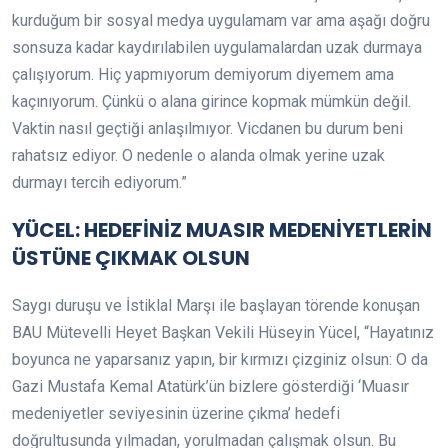
kurduğum bir sosyal medya uygulamam var ama aşağı doğru
sonsuza kadar kaydırılabilen uygulamalardan uzak durmaya
çalışıyorum. Hiç yapmıyorum demiyorum diyemem ama
kaçınıyorum. Çünkü o alana girince kopmak mümkün değil.
Vaktin nasıl geçtiği anlaşılmıyor. Vicdanen bu durum beni
rahatsız ediyor. O nedenle o alanda olmak yerine uzak
durmayı tercih ediyorum.”
YÜCEL: HEDEFİNİZ MUASIR MEDENİYETLERİN
ÜSTÜNE ÇIKMAK OLSUN
Saygı duruşu ve İstiklal Marşı ile başlayan törende konuşan
BAU Mütevelli Heyet Başkan Vekili Hüseyin Yücel, “Hayatınız
boyunca ne yaparsanız yapın, bir kırmızı çizginiz olsun: O da
Gazi Mustafa Kemal Atatürk’ün bizlere gösterdiği ‘Muasır
medeniyetler seviyesinin üzerine çıkma’ hedefi
doğrultusunda yılmadan, yorulmadan çalışmak olsun. Bu