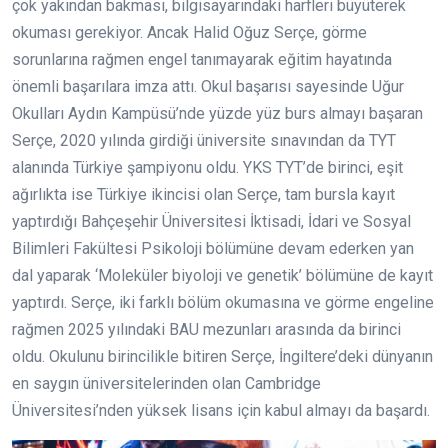
çok yakından bakması, bilgisayarındaki harfleri büyüterek
okuması gerekiyor. Ancak Halid Oğuz Serçe, görme
sorunlarına rağmen engel tanımayarak eğitim hayatında
önemli başarılara imza attı. Okul başarısı sayesinde Uğur
Okulları Aydın Kampüsü’nde yüzde yüz burs almayı başaran
Serçe, 2020 yılında girdiği üniversite sınavından da TYT
alanında Türkiye şampiyonu oldu. YKS TYT’de birinci, eşit
ağırlıkta ise Türkiye ikincisi olan Serçe, tam bursla kayıt
yaptırdığı Bahçeşehir Üniversitesi İktisadi, İdari ve Sosyal
Bilimleri Fakültesi Psikoloji bölümüne devam ederken yan
dal yaparak ‘Moleküler biyoloji ve genetik’ bölümüne de kayıt
yaptırdı. Serçe, iki farklı bölüm okumasına ve görme engeline
rağmen 2025 yılındaki BAU mezunları arasında da birinci
oldu. Okulunu birincilikle bitiren Serçe, İngiltere’deki dünyanın
en saygın üniversitelerinden olan Cambridge
Üniversitesi’nden yüksek lisans için kabul almayı da başardı.