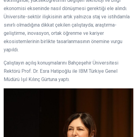
etkinliğinde, yükseköğretimin değişen teknoloji ve bilgi
ekonomisi ekseninde nasıl dönüşmesi gerektiği ele alındı.
Üniversite-sektör ilişkisinin artık yalnızca staj ve istihdamla
sınırlı olmadığına dikkat çekilen çalıştayda; araştırma-
geliştirme, inovasyon, ortak öğrenme ve kariyer
ekosistemlerinin birlikte tasarlanmasının önemine vurgu
yapıldı.
Çalıştayın açılış konuşmalarını Bahçeşehir Üniversitesi
Rektörü Prof. Dr. Esra Hatipoğlu ile IBM Türkiye Genel
Müdürü Işıl Kılınç Gürtuna yaptı.