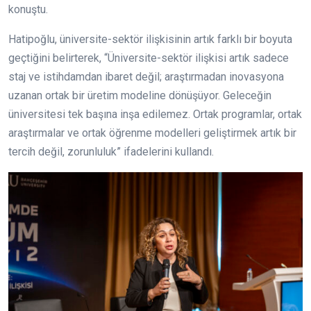
konuştu.
Hatipoğlu, üniversite-sektör ilişkisinin artık farklı bir boyuta
geçtiğini belirterek, “Üniversite-sektör ilişkisi artık sadece
staj ve istihdamdan ibaret değil; araştırmadan inovasyona
uzanan ortak bir üretim modeline dönüşüyor. Geleceğin
üniversitesi tek başına inşa edilemez. Ortak programlar, ortak
araştırmalar ve ortak öğrenme modelleri geliştirmek artık bir
tercih değil, zorunluluk” ifadelerini kullandı.