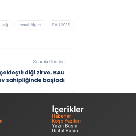
alçağ
menabölgesi
BAU 2025
Sonraki Gönderi
ekleştirdiği zirve, BAU
ev sahipliğinde başladı
İçerikler
Haberler
si
Köşe Yazıları
Yazılı Basın
Dijital Basın