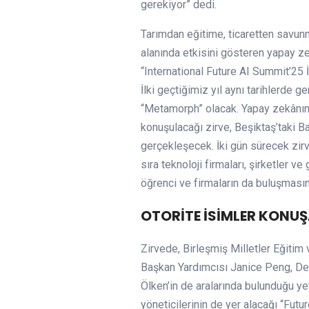
gerekiyor” dedi.
Tarımdan eğitime, ticaretten savu
alanında etkisini gösteren yapay z
“International Future AI Summit’25
İlki geçtiğimiz yıl aynı tarihlerde g
“Metamorph” olacak. Yapay zekânın
konuşulacağı zirve, Beşiktaş’taki 
gerçekleşecek. İki gün sürecek zir
sıra teknoloji firmaları, şirketler ve 
öğrenci ve firmaların da buluşması
OTORİTE İSİMLER KONU
Zirvede, Birleşmiş Milletler Eğit
Başkan Yardımcısı Janice Peng, Del
Ölken’in de aralarında bulunduğu y
yöneticilerinin de yer alacağı “Futu