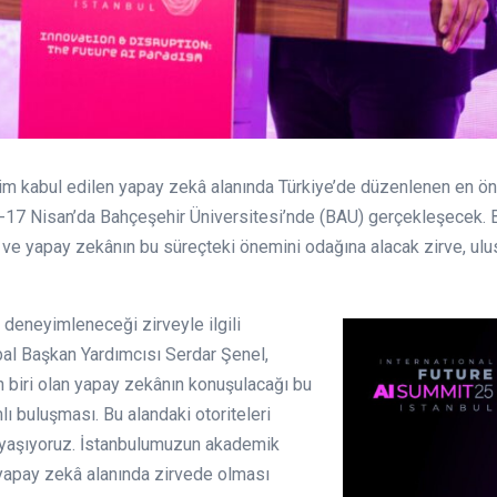
im kabul edilen yapay zekâ alanında Türkiye’de düzenlenen en öne
6-17 Nisan’da Bahçeşehir Üniversitesi’nde (BAU) gerçekleşecek. 
ve yapay zekânın bu süreçteki önemini odağına alacak zirve, ulus
e deneyimleneceği zirveyle ilgili
l Başkan Yardımcısı Serdar Şenel,
 biri olan yapay zekânın konuşulacağı bu
 buluşması. Bu alandaki otoriteleri
u yaşıyoruz. İstanbulumuzun akademik
 yapay zekâ alanında zirvede olması