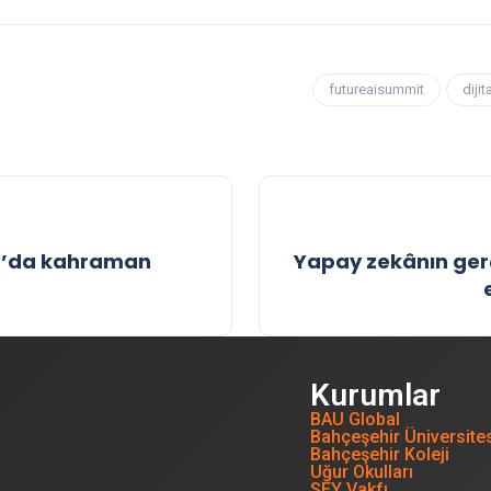
futureaisummit
dijit
an’da kahraman
Yapay zekânın gerç
Kurumlar
BAU Global
Bahçeşehir Üniversite
Bahçeşehir Koleji
Uğur Okulları
SEY Vakfı