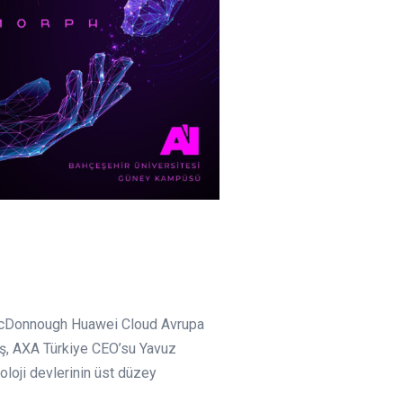
s-McDonnough Huawei Cloud Avrupa
aş, AXA Türkiye CEO’su Yavuz
loji devlerinin üst düzey