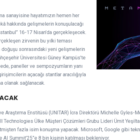
nma sanayisine hayatımızın hemen her
ekâ hakkında gelişmelerin konuşulacağı
 İstanbul” 16-17 Nisan’da gerçekleşecek.
erçekleşen zirvenin bu yılki teması
 doğuşu sonrasındaki yeni gelişmelerin
Bahçeşehir Üniversitesi Güney Kampüs’te
vede, paneller ve sempozyumların yanı
girişimcilerin açacağı stantlar aracılığıyla
na olanak sağlanacak.
ŞACAK
im ve Araştırma Enstitüsü (UNITAR) İcra Direktörü Michelle Gyle
l Technologies Ülke Müşteri Çözümleri Grubu Lideri Ümit Yeşilt
etmişten fazla isim konuşma yapacak. Microsoft, Google gibi tekno
re AI Summit’25”e 8 bin kişinin katılması bekleniyor.