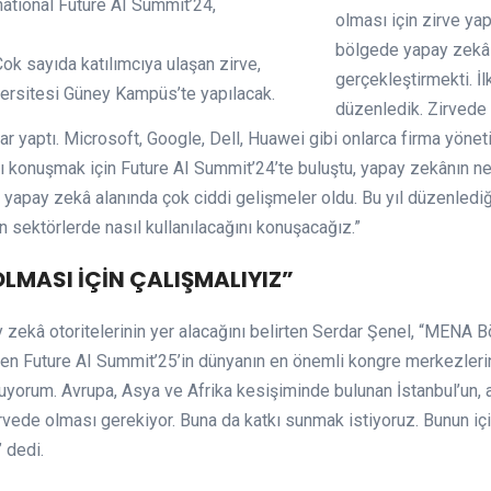
rnational Future AI Summit’24,
olması için zirve ya
bölgede yapay zekâ 
Çok sayıda katılımcıya ulaşan zirve,
gerçekleştirmekti. İl
iversitesi Güney Kampüs’te yapılacak.
düzenledik. Zirvede
 yaptı. Microsoft, Google, Dell, Huawei gibi onlarca firma yönet
yı konuşmak için Future AI Summit’24’te buluştu, yapay zekânın ne
inde yapay zekâ alanında çok ciddi gelişmeler oldu. Bu yıl düzenle
n sektörlerde nasıl kullanılacağını konuşacağız.”
OLMASI İÇİN ÇALIŞMALIYIZ”
 zekâ otoritelerinin yer alacağını belirten Serdar Şenel, “MENA 
ken Future AI Summit’25’in dünyanın en önemli kongre merkezleri
yorum. Avrupa, Asya ve Afrika kesişiminde bulunan İstanbul’un, 
rvede olması gerekiyor. Buna da katkı sunmak istiyoruz. Bunun içi
” dedi.