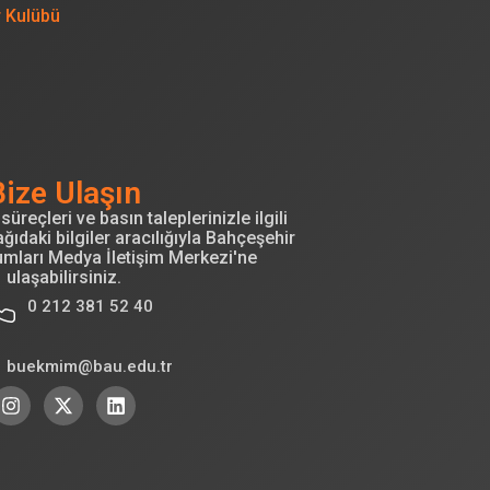
r Kulübü
Bize Ulaşın
süreçleri ve basın taleplerinizle ilgili
ğıdaki bilgiler aracılığıyla Bahçeşehir
umları Medya İletişim Merkezi'ne
ulaşabilirsiniz.
0 212 381 52 40
buekmim@bau.edu.tr