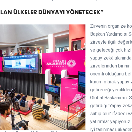
OLAN ÜLKELER DÜNYAYI YÖNETECEK”
Zirvenin organize k
Başkan Yardımcısı Se
zirveyle ilgili değe
ve geleceği çok hız
yapay zekâ alanında
zirvelerinden birini
önemli olduğunu belir
kurum olarak yapay ze
getireceği yenilikl
Global Başkanımız Sa
getirdiği ‘Yapay zek
sahip olur’ ifadesi 
yatırımlar yapıyoruz
iyi tanınması, akade