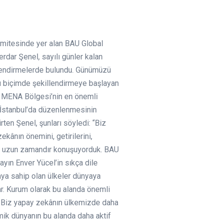
omitesinde yer alan BAU Global
rdar Şenel, sayılı günler kalan
rlendirmelerde bulundu. Günümüzü
lı biçimde şekillendirmeye başlayan
 MENA Bölgesi’nin en önemli
n İstanbul’da düzenlenmesinin
ten Şenel, şunları söyledi: “Biz
kânın önemini, getirilerini,
eri uzun zamandır konuşuyorduk. BAU
yın Enver Yücel’in sıkça dile
aya sahip olan ülkeler dünyaya
var. Kurum olarak bu alanda önemli
. Biz yapay zekânın ülkemizde daha
mik dünyanın bu alanda daha aktif