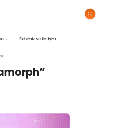
sın
Ekibimiz ve İletişim
or
tamorph”