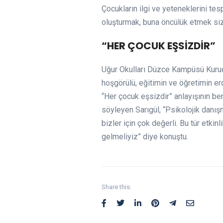
Çocukların ilgi ve yeteneklerini tesp
oluşturmak, buna öncülük etmek sizl
“HER ÇOCUK EŞSİZDİR”
Uğur Okulları Düzce Kampüsü Kuruc
hoşgörülü, eğitimin ve öğretimin er
“Her çocuk eşsizdir” anlayışının ben
söyleyen Sarıgül, “Psikolojik danış
bizler için çok değerli. Bu tür etkinl
gelmeliyiz” diye konuştu.
Share this: