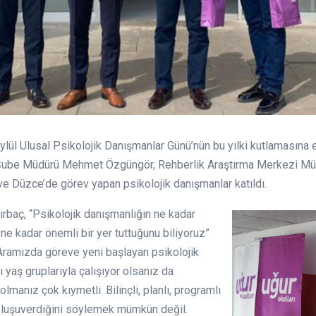
lül Ulusal Psikolojik Danışmanlar Günü’nün bu yılki kutlamasına 
 Şube Müdürü Mehmet Özgüngör, Rehberlik Araştırma Merkezi Müd
ve Düzce’de görev yapan psikolojik danışmanlar katıldı.
rbaç, “Psikolojik danışmanlığın ne kadar
ne kadar önemli bir yer tuttuğunu biliyoruz”
“Aramızda göreve yeni başlayan psikolojik
lı yaş gruplarıyla çalışıyor olsanız da
manız çok kıymetli. Bilinçli, planlı, programlı
 oluşuverdiğini söylemek mümkün değil.