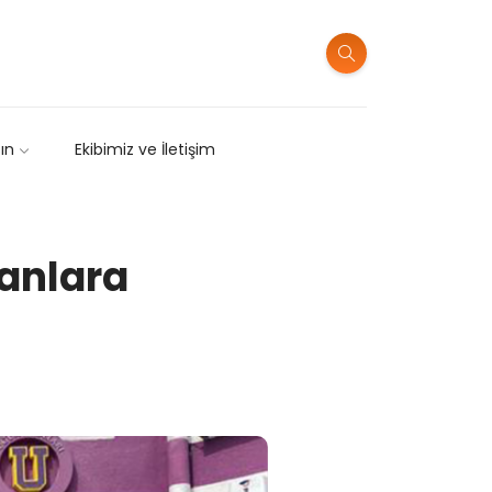
sın
Ekibimiz ve İletişim
manlara