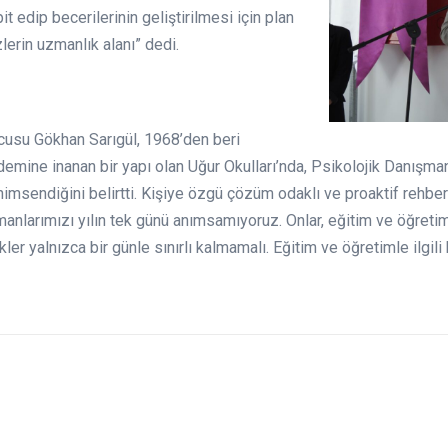
it edip becerilerinin geliştirilmesi için plan
erin uzmanlık alanı” dedi.
usu Gökhan Sarıgül, 1968’den beri
demine inanan bir yapı olan Uğur Okulları’nda, Psikolojik Danışman
imsendiğini belirtti. Kişiye özgü çözüm odaklı ve proaktif rehberli
manlarımızı yılın tek günü anımsamıyoruz. Onlar, eğitim ve öğretim
ikler yalnızca bir günle sınırlı kalmamalı. Eğitim ve öğretimle ilgil