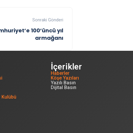
Sonraki Gönderi
huriyet’e 100’üncü yıl
armağanı
İçerikler
Haberler
si
Köşe Yazıları
Yazılı Basın
Dijital Basın
r Kulübü