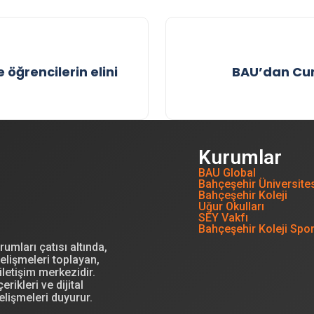
öğrencilerin elini
BAU’dan Cum
Kurumlar
BAU Global
Bahçeşehir Üniversite
Bahçeşehir Koleji
Uğur Okulları
SEY Vakfı
Bahçeşehir Koleji Spo
mları çatısı altında,
elişmeleri toplayan,
letişim merkezidir.
erikleri ve dijital
elişmeleri duyurur.