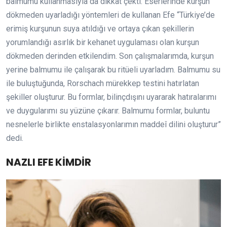
balmumu kullanmasıyla da dikkat çekti. Eserlerinde kurşun
dökmeden uyarladığı yöntemleri de kullanan Efe “Türkiye’de
erimiş kurşunun suya atıldığı ve ortaya çıkan şekillerin
yorumlandığı asırlık bir kehanet uygulaması olan kurşun
dökmeden derinden etkilendim. Son çalışmalarımda, kurşun
yerine balmumu ile çalışarak bu ritüeli uyarladım. Balmumu su
ile buluştuğunda, Rorschach mürekkep testini hatırlatan
şekiller oluşturur. Bu formlar, bilinçdışını uyararak hatıralarımı
ve duygularımı su yüzüne çıkarır. Balmumu formlar, buluntu
nesnelerle birlikte enstalasyonlarımın maddeî dilini oluşturur”
dedi.
NAZLI EFE KİMDİR