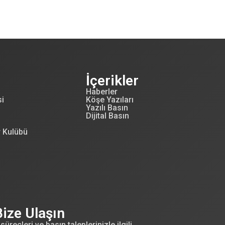
İçerikler
Haberler
si
Köşe Yazıları
Yazılı Basın
Dijital Basın
r Kulübü
Bize Ulaşın
süreçleri ve basın taleplerinizle ilgili