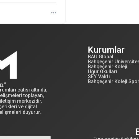
Kurumlar
BAU Global
Bahçeşehir Üniversite
Bahçeşehir Koleji
Uğur Okulları
SEY Vakfı
Bahçeşehir Koleji Spo
mları çatısı altında,
elişmeleri toplayan,
letişim merkezidir.
erikleri ve dijital
elişmeleri duyurur.
Tüm medya ilişkileri 