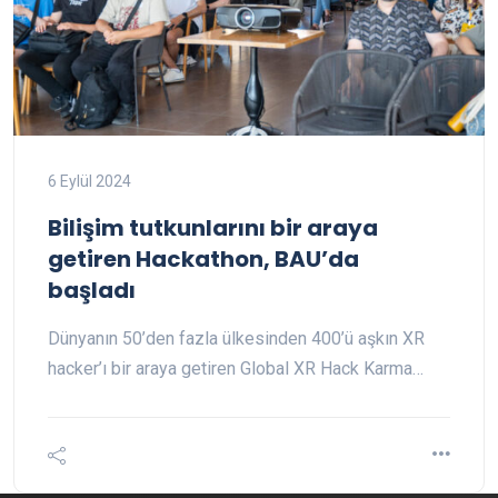
6 Eylül 2024
Bilişim tutkunlarını bir araya
getiren Hackathon, BAU’da
başladı
Dünyanın 50’den fazla ülkesinden 400’ü aşkın XR
hacker’ı bir araya getiren Global XR Hack Karma…