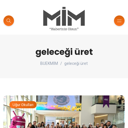
geleceği üret
BUEKMİM
geleceği üret
Uğur Okulları