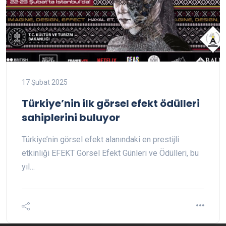
17 Şubat 2025
Türkiye’nin ilk görsel efekt ödülleri
sahiplerini buluyor
Türkiye’nin görsel efekt alanındaki en prestijli
etkinliği EFEKT Görsel Efekt Günleri ve Ödülleri, bu
yıl…