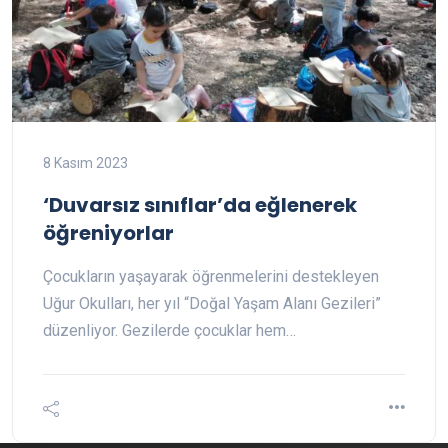
8 Kasım 2023
‘Duvarsız sınıflar’da eğlenerek
öğreniyorlar
Çocukların yaşayarak öğrenmelerini destekleyen
Uğur Okulları, her yıl “Doğal Yaşam Alanı Gezileri”
düzenliyor. Gezilerde çocuklar hem…