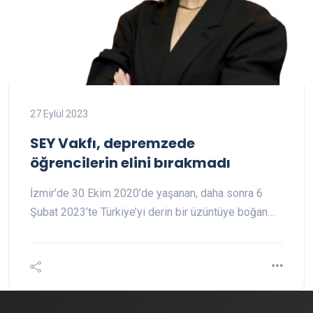
27 Eylül 2023
SEY Vakfı, depremzede
öğrencilerin elini bırakmadı
İzmir’de 30 Ekim 2020’de yaşanan, daha sonra 6
Şubat 2023’te Türkiye’yi derin bir üzüntüye boğan…