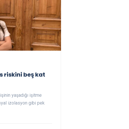
 riskini beş kat
şinin yaşadığı işitme
syal izolasyon gibi pek