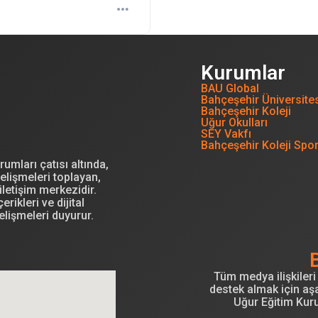
Kurumlar
BAU Global
Bahçeşehir Üniversite
Bahçeşehir Koleji
Uğur Okulları
SEY Vakfı
Bahçeşehir Koleji Spo
mları çatısı altında,
elişmeleri toplayan,
letişim merkezidir.
erikleri ve dijital
elişmeleri duyurur.
Tüm medya ilişkileri 
destek almak için aşa
Uğur Eğitim Kur