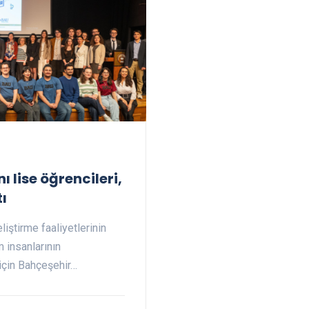
ı lise öğrencileri,
tı
liştirme faaliyetlerinin
 insanlarının
 için Bahçeşehir…