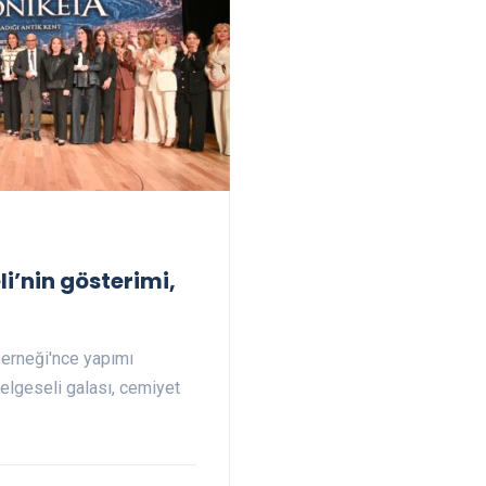
i’nin gösterimi,
Derneği'nce yapımı
belgeseli galası, cemiyet