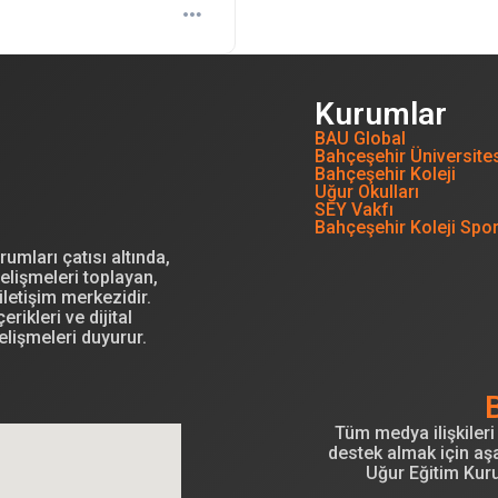
Kurumlar
BAU Global
Bahçeşehir Üniversite
Bahçeşehir Koleji
Uğur Okulları
SEY Vakfı
Bahçeşehir Koleji Spo
mları çatısı altında,
elişmeleri toplayan,
letişim merkezidir.
erikleri ve dijital
elişmeleri duyurur.
Tüm medya ilişkileri 
destek almak için aşa
Uğur Eğitim Kur